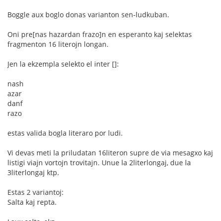
Boggle aux boglo donas varianton sen-ludkuban.
Oni pre[nas hazardan frazo]n en esperanto kaj selektas
fragmenton 16 literojn longan.
Jen la ekzempla selekto el inter []:
nash
azar
danf
razo
estas valida bogla literaro por ludi.
Vi devas meti la priludatan 16literon supre de via mesagxo kaj
listigi viajn vortojn trovitajn. Unue la 2literlongaj, due la
3literlongaj ktp.
Estas 2 variantoj:
Salta kaj repta.