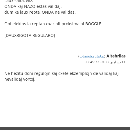
Laux salta, ekz,
ONDA kaj NAZO estas validaj,
dum ke laux repta, ONDA ne validas.
Oni elektas la reptan cxar pli proksima al BOGGLE.
[DAUXRIGOTA REGULARO]
Altebrilas
(
نمایش مشخصات
)
11 دسامبر 2022،‏ 22:49:32
Ne hezitu doni regulojn kaj cxefe ekzemplojn de validaj kaj
nevalidaj vortoj.