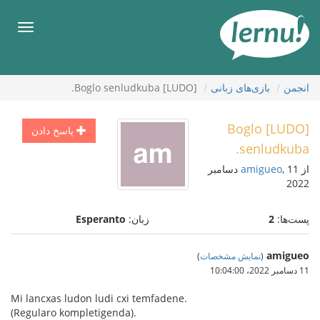
رود
ه
فهرس
حتوا
انجمن
بازی‌های زبانی
[LUDO] Boglo senludkuba.
[LUDO] Boglo
پاسخ دادن
senludkuba.
از
amigueo
, 11 دسامبر
2022
پست‌ها:
2
زبان:
Esperanto
amigueo
(
نمایش مشخصات
)
11 دسامبر 2022،‏ 10:04:00
Mi lancxas ludon ludi cxi temfadene.
(Regularo kompletigenda).