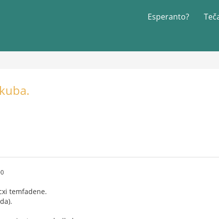
Esperanto?
Teč
kuba.
00
cxi temfadene.
da).