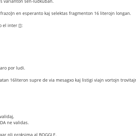
s varianton sen-ludkuban.
razo]n en esperanto kaj selektas fragmenton 16 literojn longan.
el inter []:
raro por ludi.
atan 16literon supre de via mesagxo kaj listigi viajn vortojn trovitajn
alidaj,
DA ne validas.
cxar pli proksima al BOGGLE.