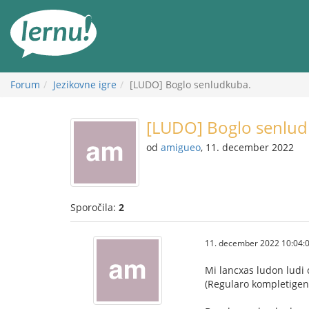
K
vsebini
Forum
Jezikovne igre
[LUDO] Boglo senludkuba.
[LUDO] Boglo senlud
od
amigueo
, 11. december 2022
Sporočila:
2
11. december 2022 10:04:
Mi lancxas ludon ludi 
(Regularo kompletigen