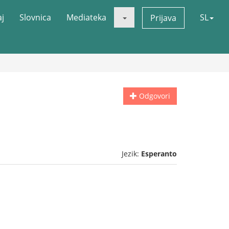
aj
Slovnica
Mediateka
SL
Prijava
Odgovori
Jezik:
Esperanto