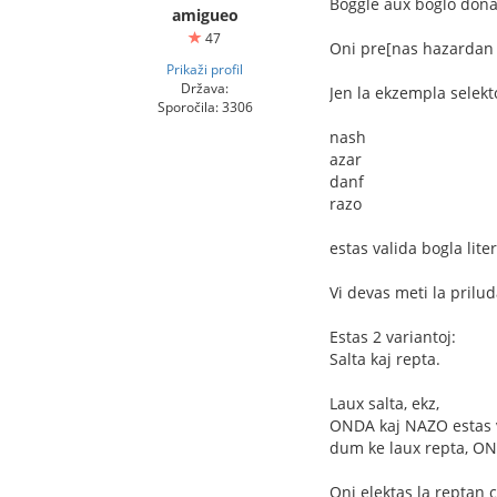
Boggle aux boglo dona
amigueo
47
Oni pre[nas hazardan f
Prikaži profil
Država:
Jen la ekzempla selekto 
Sporočila: 3306
nash
azar
danf
razo
estas valida bogla lite
Vi devas meti la prilud
Estas 2 variantoj:
Salta kaj repta.
Laux salta, ekz,
ONDA kaj NAZO estas v
dum ke laux repta, ON
Oni elektas la reptan 