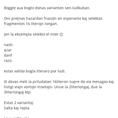
Boggle aux boglo donas varianton sen-ludkuban.
Oni pre[nas hazardan frazo]n en esperanto kaj selektas
fragmenton 16 literojn longan.
Jen la ekzempla selekto el inter []:
nash
azar
danf
razo
estas valida bogla literaro por ludi.
Vi devas meti la priludatan 16literon supre de via mesagxo kaj
listigi viajn vortojn trovitajn. Unue la 2literlongaj, due la
3literlongaj ktp.
Estas 2 variantoj:
Salta kaj repta.