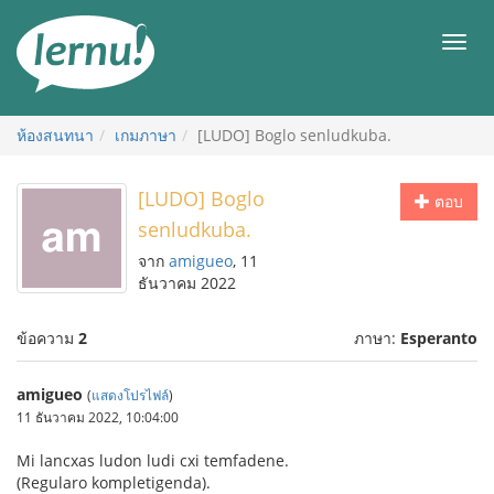
ไป
ยัง
เมนู
สารบัญ
ห้องสนทนา
เกมภาษา
[LUDO] Boglo senludkuba.
[LUDO] Boglo
ตอบ
senludkuba.
จาก
amigueo
, 11
ธันวาคม 2022
ข้อความ
2
ภาษา:
Esperanto
amigueo
(
แสดงโปรไฟล์
)
11 ธันวาคม 2022, 10:04:00
Mi lancxas ludon ludi cxi temfadene.
(Regularo kompletigenda).