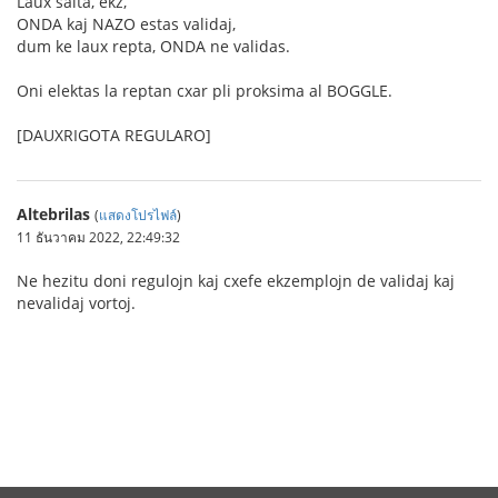
Laux salta, ekz,
ONDA kaj NAZO estas validaj,
dum ke laux repta, ONDA ne validas.
Oni elektas la reptan cxar pli proksima al BOGGLE.
[DAUXRIGOTA REGULARO]
Altebrilas
(
แสดงโปรไฟล์
)
11 ธันวาคม 2022, 22:49:32
Ne hezitu doni regulojn kaj cxefe ekzemplojn de validaj kaj
nevalidaj vortoj.