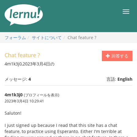
目
次
メ
へ
ニ
ュ
ー
フォーラム
サイトについて
Chat feature ?
Chat feature ?
回答する
4m1k3j0,2023年3月4日の
メッセージ:
4
言語:
English
4m1k3j0
(プロフィールを表示)
2023年3月4日 10:29:41
Saluton!
I just signed up because I read that this site has a chat
feature, to practice using Esperanto. Either I'm terrible at