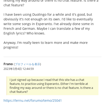
finding my way around or there is no chat feature. Is there a
chat feature?
I have been using Duolingo for a while and it's good, but
obviously it's not enough on its own. I'd like to eventually
write some songs in Esperanto. I've already done some in
French and German. Maybe I can translate a few of my
English lyrics? Who knows.
Anyway, I'm really keen to learn more and make more
progress!
Frano
(
プロフィールを表示
)
2023年3月4日 12:44:59
I just signed up because I read that this site has a chat
feature, to practice using Esperanto. Either I'm terrible at
finding my way around or there is no chat feature. Is there a
chat feature?
https://lernu.net/forumo/temo/25041