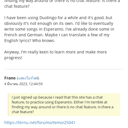
finding my way around or there is no chat feature. Is there a
chat feature?
I have been using Duolingo for a while and it's good, but
obviously it's not enough on its own. I'd like to eventually
write some songs in Esperanto. I've already done some in
French and German. Maybe I can translate a few of my
English lyrics? Who knows.
Anyway, I'm really keen to learn more and make more
progress!
Frano
(
แสดงโปรไฟล์
)
4 มีนาคม 2023, 12:44:59
I just signed up because I read that this site has a chat
feature, to practice using Esperanto. Either I'm terrible at
finding my way around or there is no chat feature. Is there a
chat feature?
https://lernu.net/forumo/temo/25041