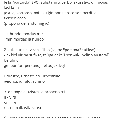
Je la "vortordo" SVO, substanivo, verbo, akusativo oni povas
lasi la -n
Je aliaj vortordoj oni uzu ĝin por klareco sen perdi la
flekseblecon
(propono de la ido-lingvo):
"la hundo mordas mi"
"min mordas la hundo"
2. -ul- nur kiel vira sufikso (kaj ne "persona" sufikso)
-in- kiel virina sufikso, taŭga ankaŭ sen -ul- (belino anstataŭ
belulino)
ge- por fari personojn el adjektivoj
urbestro, urbestrino, urbestrulo
gejunoj, junuloj, juninoj.
3. delonge eskzistas la propono "ri"
li - vira
ŝi - ina
ri - nemalkasita sekso