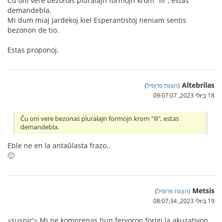
Ĉu oni vere bezonas pluralajn formojn krom "ili", estas
demandebla.
Mi dum miaj jardekoj kiel Esperantistoj neniam sentis
bezonon de tio.
Estas proponoj.
Altebrilas
(
הצגת פרופיל
)
18 ביולי 2023, 09:07:07
Ĉu oni vere bezonas pluralajn formojn krom "ili", estas
demandebla.
Eble ne en la antaŭlasta frazo..
🙂
Metsis
(
הצגת פרופיל
)
19 ביולי 2023, 08:07:34
<suspir'> Mi ne komprenas tiun fervoron forigi la akuzativon.