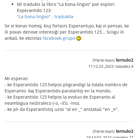
Mi tradukis la libro "La bona lingvo" por esplori
Esperantido 123:
"La bona lingvo" - tradukita
Se vi konas homoj, kiuj forlasis Esperantujo, kaj vi pensas, ke
ili povas denove interesiĝi per Esperantido 123... Sciigu ili
ankaŭ, ke ekzistas
facebook-grupo
lernulo2
(הצגת פרופיל)
4 בספטמבר 2023, 11:12:23
Mi esperas:
- ke Esperantido 123 helpos pligrandigi la totala nombro de
Esperanto- kaj Esperantido-parolantoj en la mondo.
- ke Esperantido 123 helpos la evoluo de Esperanto al
neambigua neŭtraleco (-o, -iĉo, -ino).
- ke pli da Esperantistoj uzos "al en _" anstataŭ "en _n".
lernulo2
(הצגת פרופיל)
27 בספטמבר 2023, 19:13:03