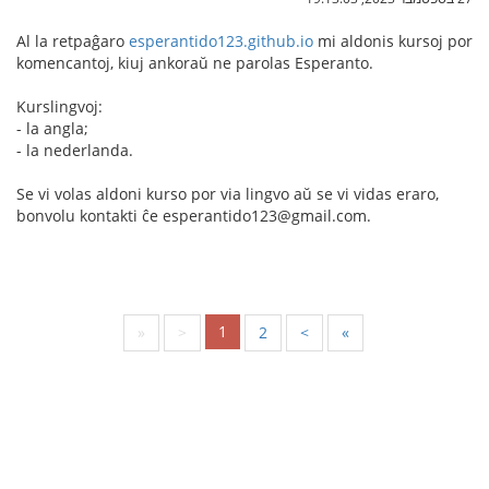
Al la retpaĝaro
esperantido123.github.io
mi aldonis kursoj por
komencantoj, kiuj ankoraŭ ne parolas Esperanto.
Kurslingvoj:
- la angla;
- la nederlanda.
Se vi volas aldoni kurso por via lingvo aŭ se vi vidas eraro,
bonvolu kontakti ĉe esperantido123@gmail.com.
1
«
<
2
>
»