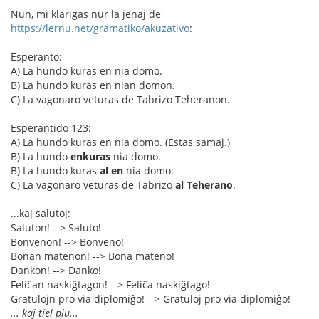
Nun, mi klarigas nur la jenaj de
https://lernu.net/gramatiko/akuzativo
:
Esperanto:
A) La hundo kuras en nia domo.
B) La hundo kuras en nian domon.
C) La vagonaro veturas de Tabrizo Teheranon.
Esperantido 123:
A) La hundo kuras en nia domo. (Estas samaj.)
B) La hundo
enkuras
nia domo.
B) La hundo kuras
al en
nia domo.
C) La vagonaro veturas de Tabrizo
al Teherano
.
...kaj salutoj:
Saluton! --> Saluto!
Bonvenon! --> Bonveno!
Bonan matenon! --> Bona mateno!
Dankon! --> Danko!
Feliĉan naskiĝtagon! --> Feliĉa naskiĝtago!
Gratulojn pro via diplomiĝo! --> Gratuloj pro via diplomiĝo!
... kaj tiel plu...