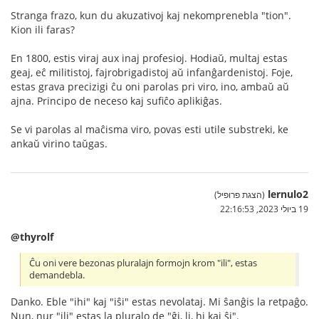
Stranga frazo, kun du akuzativoj kaj nekomprenebla "tion".
Kion ili faras?
En 1800, estis viraj aux inaj profesioj. Hodiaŭ, multaj estas
geaj, eĉ militistoj, fajrobrigadistoj aŭ infanĝardenistoj. Foje,
estas grava precizigi ĉu oni parolas pri viro, ino, ambaŭ aŭ
ajna. Principo de neceso kaj sufiĉo aplikiĝas.
Se vi parolas al maĉisma viro, povas esti utile substreki, ke
ankaŭ virino taŭgas.
lernulo2
(הצגת פרופיל)
19 ביולי 2023, 22:16:53
@thyrolf
Ĉu oni vere bezonas pluralajn formojn krom "ili", estas
demandebla.
Danko. Eble "ihi" kaj "iŝi" estas nevolataj. Mi ŝanĝis la retpaĝo.
Nun, nur "ili" estas la pluralo de "ĝi, li, hi kaj ŝi".