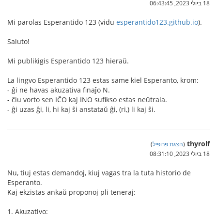
18 ביולי 2023, 06:43:45
Mi parolas Esperantido 123 (vidu
esperantido123.github.io
).
Saluto!
Mi publikigis Esperantido 123 hieraŭ.
La lingvo Esperantido 123 estas same kiel Esperanto, krom:
- ĝi ne havas akuzativa finaĵo N.
- ĉiu vorto sen IĈO kaj INO sufikso estas neŭtrala.
- ĝi uzas ĝi, li, hi kaj ŝi anstataŭ ĝi, (ri,) li kaj ŝi.
thyrolf
(
הצגת פרופיל
)
18 ביולי 2023, 08:31:10
Nu, tiuj estas demandoj, kiuj vagas tra la tuta historio de
Esperanto.
Kaj ekzistas ankaŭ proponoj pli teneraj:
1. Akuzativo: