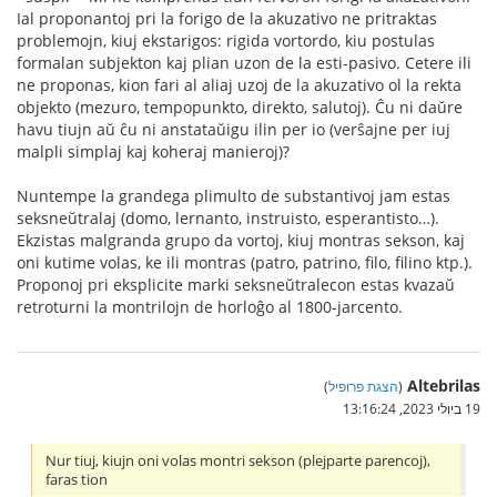
Ial proponantoj pri la forigo de la akuzativo ne pritraktas
problemojn, kiuj ekstarigos: rigida vortordo, kiu postulas
formalan subjekton kaj plian uzon de la esti-pasivo. Cetere ili
ne proponas, kion fari al aliaj uzoj de la akuzativo ol la rekta
objekto (mezuro, tempopunkto, direkto, salutoj). Ĉu ni daŭre
havu tiujn aŭ ĉu ni anstataŭigu ilin per io (verŝajne per iuj
malpli simplaj kaj koheraj manieroj)?
Nuntempe la grandega plimulto de substantivoj jam estas
seksneŭtralaj (domo, lernanto, instruisto, esperantisto…).
Ekzistas malgranda grupo da vortoj, kiuj montras sekson, kaj
oni kutime volas, ke ili montras (patro, patrino, filo, filino ktp.).
Proponoj pri eksplicite marki seksneŭtralecon estas kvazaŭ
retroturni la montrilojn de horloĝo al 1800-jarcento.
Altebrilas
(
הצגת פרופיל
)
19 ביולי 2023, 13:16:24
Nur tiuj, kiujn oni volas montri sekson (plejparte parencoj),
faras tion