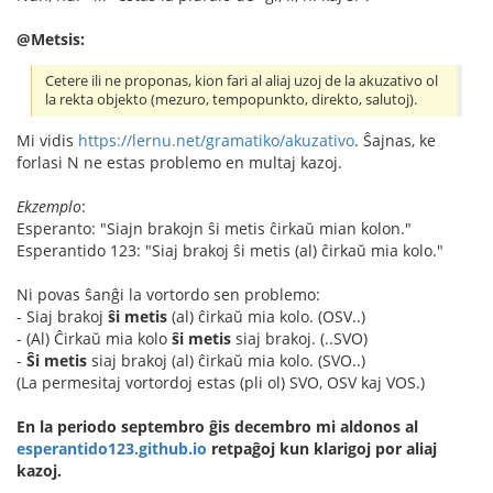
@Metsis:
Cetere ili ne proponas, kion fari al aliaj uzoj de la akuzativo ol
la rekta objekto (mezuro, tempopunkto, direkto, salutoj).
Mi vidis
https://lernu.net/gramatiko/akuzativo
. Ŝajnas, ke
forlasi N ne estas problemo en multaj kazoj.
Ekzemplo
:
Esperanto: "Siajn brakojn ŝi metis ĉirkaŭ mian kolon."
Esperantido 123: "Siaj brakoj ŝi metis (al) ĉirkaŭ mia kolo."
Ni povas ŝanĝi la vortordo sen problemo:
- Siaj brakoj
ŝi metis
(al) ĉirkaŭ mia kolo. (OSV..)
- (Al) Ĉirkaŭ mia kolo
ŝi metis
siaj brakoj. (..SVO)
-
Ŝi metis
siaj brakoj (al) ĉirkaŭ mia kolo. (SVO..)
(La permesitaj vortordoj estas (pli ol) SVO, OSV kaj VOS.)
En la periodo septembro ĝis decembro mi aldonos al
esperantido123.github.io
retpaĝoj kun klarigoj por aliaj
kazoj.