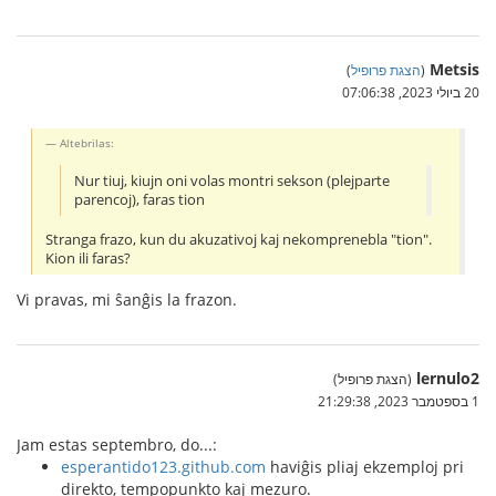
Metsis
(
הצגת פרופיל
)
20 ביולי 2023, 07:06:38
Altebrilas:
Nur tiuj, kiujn oni volas montri sekson (plejparte
parencoj), faras tion
Stranga frazo, kun du akuzativoj kaj nekomprenebla "tion".
Kion ili faras?
Vi pravas, mi ŝanĝis la frazon.
lernulo2
(הצגת פרופיל)
1 בספטמבר 2023, 21:29:38
Jam estas septembro, do...:
esperantido123.github.com
haviĝis pliaj ekzemploj pri
direkto, tempopunkto kaj mezuro.