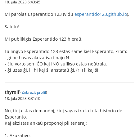
18. júla 2023 6:43:45
Mi parolas Esperantido 123 (vidu
esperantido123.github.io
).
Saluto!
Mi publikigis Esperantido 123 hieraŭ.
La lingvo Esperantido 123 estas same kiel Esperanto, krom:
- ĝi ne havas akuzativa finaĵo N.
- ĉiu vorto sen IĈO kaj INO sufikso estas neŭtrala.
- ĝi uzas ĝi, li, hi kaj ŝi anstataŭ ĝi, (ri,) li kaj ŝi.
thyrolf
(
Zobraziť profil
)
18. júla 2023 8:31:10
Nu, tiuj estas demandoj, kiuj vagas tra la tuta historio de
Esperanto.
Kaj ekzistas ankaŭ proponoj pli teneraj:
1. Akuzativo: