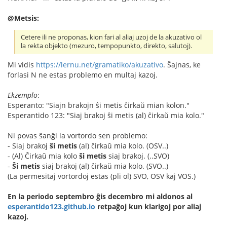
@Metsis:
Cetere ili ne proponas, kion fari al aliaj uzoj de la akuzativo ol
la rekta objekto (mezuro, tempopunkto, direkto, salutoj).
Mi vidis
https://lernu.net/gramatiko/akuzativo
. Ŝajnas, ke
forlasi N ne estas problemo en multaj kazoj.
Ekzemplo
:
Esperanto: "Siajn brakojn ŝi metis ĉirkaŭ mian kolon."
Esperantido 123: "Siaj brakoj ŝi metis (al) ĉirkaŭ mia kolo."
Ni povas ŝanĝi la vortordo sen problemo:
- Siaj brakoj
ŝi metis
(al) ĉirkaŭ mia kolo. (OSV..)
- (Al) Ĉirkaŭ mia kolo
ŝi metis
siaj brakoj. (..SVO)
-
Ŝi metis
siaj brakoj (al) ĉirkaŭ mia kolo. (SVO..)
(La permesitaj vortordoj estas (pli ol) SVO, OSV kaj VOS.)
En la periodo septembro ĝis decembro mi aldonos al
esperantido123.github.io
retpaĝoj kun klarigoj por aliaj
kazoj.