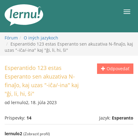
Späť
na
Men
obsah
Fórum
O iných jazykoch
Esperantido 123 estas Esperanto sen akuzativa N-finaĵo, kaj
uzas "-iĉa/-ina" kaj "ĝi, li, hi, ŝi"
Esperantido 123 estas
Odpovedať
Esperanto sen akuzativa N-
finaĵo, kaj uzas "-iĉa/-ina" kaj
"ĝi, li, hi, ŝi"
od lernulo2, 18. júla 2023
Príspevky:
14
Jazyk:
Esperanto
lernulo2
(Zobraziť profil)