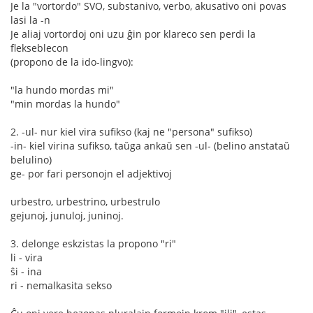
Je la "vortordo" SVO, substanivo, verbo, akusativo oni povas
lasi la -n
Je aliaj vortordoj oni uzu ĝin por klareco sen perdi la
flekseblecon
(propono de la ido-lingvo):
"la hundo mordas mi"
"min mordas la hundo"
2. -ul- nur kiel vira sufikso (kaj ne "persona" sufikso)
-in- kiel virina sufikso, taŭga ankaŭ sen -ul- (belino anstataŭ
belulino)
ge- por fari personojn el adjektivoj
urbestro, urbestrino, urbestrulo
gejunoj, junuloj, juninoj.
3. delonge eskzistas la propono "ri"
li - vira
ŝi - ina
ri - nemalkasita sekso