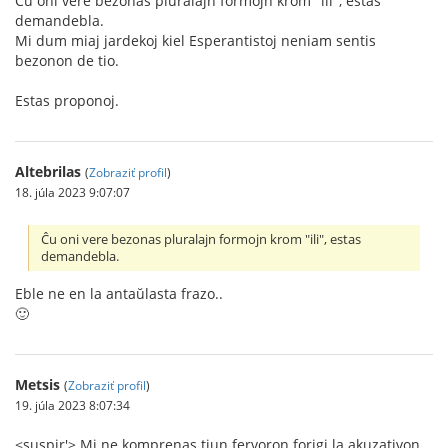
Ĉu oni vere bezonas pluralajn formojn krom "ili", estas
demandebla.
Mi dum miaj jardekoj kiel Esperantistoj neniam sentis
bezonon de tio.
Estas proponoj.
Altebrilas
(
Zobraziť profil
)
18. júla 2023 9:07:07
Ĉu oni vere bezonas pluralajn formojn krom "ili", estas
demandebla.
Eble ne en la antaŭlasta frazo..
🙂
Metsis
(
Zobraziť profil
)
19. júla 2023 8:07:34
<suspir'> Mi ne komprenas tiun fervoron forigi la akuzativon.