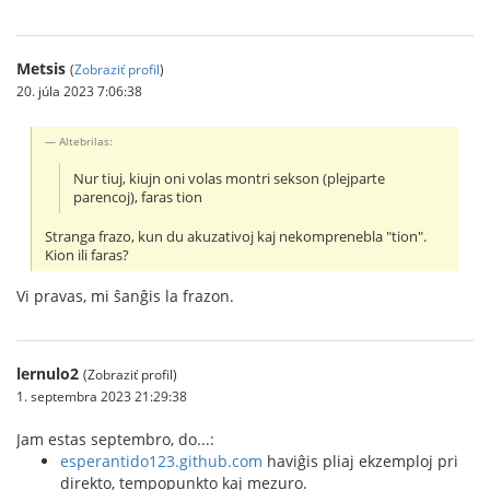
Metsis
(
Zobraziť profil
)
20. júla 2023 7:06:38
Altebrilas:
Nur tiuj, kiujn oni volas montri sekson (plejparte
parencoj), faras tion
Stranga frazo, kun du akuzativoj kaj nekomprenebla "tion".
Kion ili faras?
Vi pravas, mi ŝanĝis la frazon.
lernulo2
(Zobraziť profil)
1. septembra 2023 21:29:38
Jam estas septembro, do...:
esperantido123.github.com
haviĝis pliaj ekzemploj pri
direkto, tempopunkto kaj mezuro.