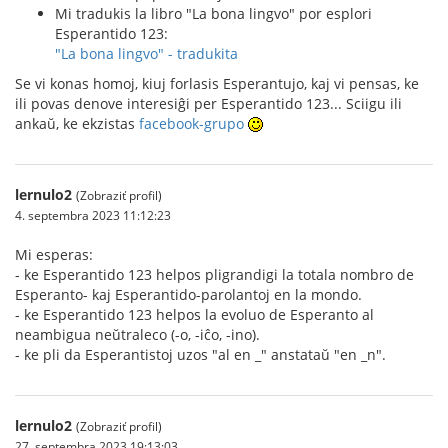
Mi tradukis la libro "La bona lingvo" por esplori
Esperantido 123:
"La bona lingvo" - tradukita
Se vi konas homoj, kiuj forlasis Esperantujo, kaj vi pensas, ke
ili povas denove interesiĝi per Esperantido 123... Sciigu ili
ankaŭ, ke ekzistas
facebook-grupo
lernulo2
(Zobraziť profil)
4. septembra 2023 11:12:23
Mi esperas:
- ke Esperantido 123 helpos pligrandigi la totala nombro de
Esperanto- kaj Esperantido-parolantoj en la mondo.
- ke Esperantido 123 helpos la evoluo de Esperanto al
neambigua neŭtraleco (-o, -iĉo, -ino).
- ke pli da Esperantistoj uzos "al en _" anstataŭ "en _n".
lernulo2
(Zobraziť profil)
27. septembra 2023 19:13:03