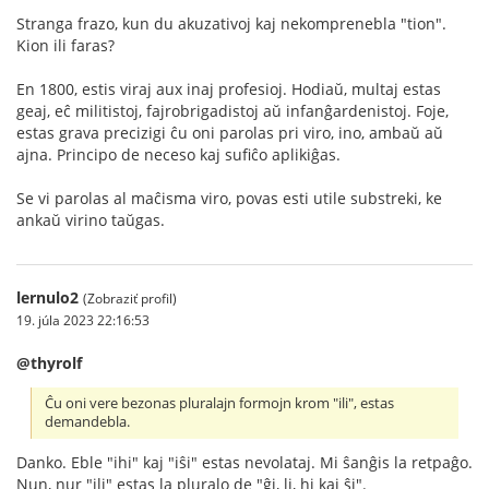
Stranga frazo, kun du akuzativoj kaj nekomprenebla "tion".
Kion ili faras?
En 1800, estis viraj aux inaj profesioj. Hodiaŭ, multaj estas
geaj, eĉ militistoj, fajrobrigadistoj aŭ infanĝardenistoj. Foje,
estas grava precizigi ĉu oni parolas pri viro, ino, ambaŭ aŭ
ajna. Principo de neceso kaj sufiĉo aplikiĝas.
Se vi parolas al maĉisma viro, povas esti utile substreki, ke
ankaŭ virino taŭgas.
lernulo2
(Zobraziť profil)
19. júla 2023 22:16:53
@thyrolf
Ĉu oni vere bezonas pluralajn formojn krom "ili", estas
demandebla.
Danko. Eble "ihi" kaj "iŝi" estas nevolataj. Mi ŝanĝis la retpaĝo.
Nun, nur "ili" estas la pluralo de "ĝi, li, hi kaj ŝi".