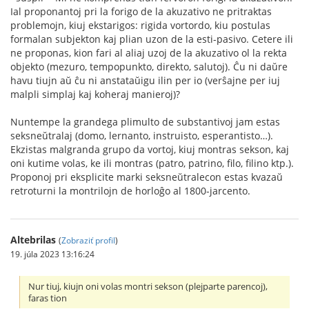
Ial proponantoj pri la forigo de la akuzativo ne pritraktas
problemojn, kiuj ekstarigos: rigida vortordo, kiu postulas
formalan subjekton kaj plian uzon de la esti-pasivo. Cetere ili
ne proponas, kion fari al aliaj uzoj de la akuzativo ol la rekta
objekto (mezuro, tempopunkto, direkto, salutoj). Ĉu ni daŭre
havu tiujn aŭ ĉu ni anstataŭigu ilin per io (verŝajne per iuj
malpli simplaj kaj koheraj manieroj)?
Nuntempe la grandega plimulto de substantivoj jam estas
seksneŭtralaj (domo, lernanto, instruisto, esperantisto…).
Ekzistas malgranda grupo da vortoj, kiuj montras sekson, kaj
oni kutime volas, ke ili montras (patro, patrino, filo, filino ktp.).
Proponoj pri eksplicite marki seksneŭtralecon estas kvazaŭ
retroturni la montrilojn de horloĝo al 1800-jarcento.
Altebrilas
(
Zobraziť profil
)
19. júla 2023 13:16:24
Nur tiuj, kiujn oni volas montri sekson (plejparte parencoj),
faras tion