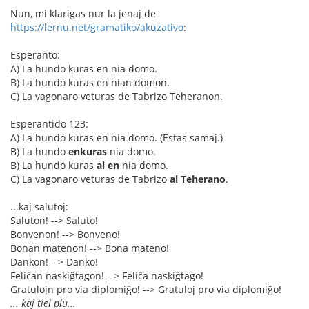
Nun, mi klarigas nur la jenaj de
https://lernu.net/gramatiko/akuzativo
:
Esperanto:
A) La hundo kuras en nia domo.
B) La hundo kuras en nian domon.
C) La vagonaro veturas de Tabrizo Teheranon.
Esperantido 123:
A) La hundo kuras en nia domo. (Estas samaj.)
B) La hundo
enkuras
nia domo.
B) La hundo kuras
al en
nia domo.
C) La vagonaro veturas de Tabrizo
al Teherano
.
...kaj salutoj:
Saluton! --> Saluto!
Bonvenon! --> Bonveno!
Bonan matenon! --> Bona mateno!
Dankon! --> Danko!
Feliĉan naskiĝtagon! --> Feliĉa naskiĝtago!
Gratulojn pro via diplomiĝo! --> Gratuloj pro via diplomiĝo!
... kaj tiel plu...