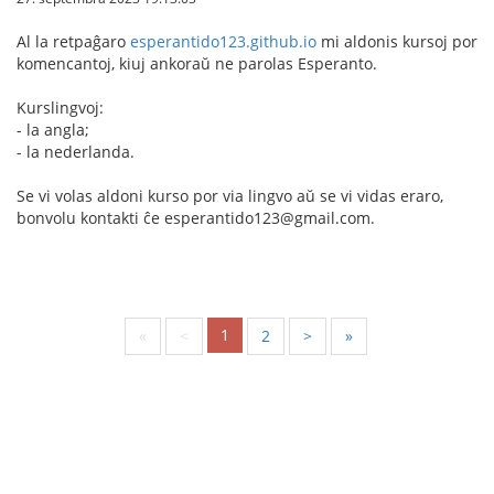
Al la retpaĝaro
esperantido123.github.io
mi aldonis kursoj por
komencantoj, kiuj ankoraŭ ne parolas Esperanto.
Kurslingvoj:
- la angla;
- la nederlanda.
Se vi volas aldoni kurso por via lingvo aŭ se vi vidas eraro,
bonvolu kontakti ĉe esperantido123@gmail.com.
1
«
<
2
>
»