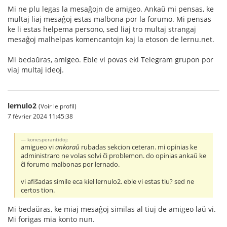
Mi ne plu legas la mesaĝojn de amigeo. Ankaŭ mi pensas, ke
multaj liaj mesaĝoj estas malbona por la forumo. Mi pensas
ke li estas helpema persono, sed liaj tro multaj strangaj
mesaĝoj malhelpas komencantojn kaj la etoson de lernu.net.
Mi bedaŭras, amigeo. Eble vi povas eki Telegram grupon por
viaj multaj ideoj.
lernulo2
(Voir le profil)
7 février 2024 11:45:38
konesperantidoj:
amigueo vi
ankoraŭ
rubadas sekcion ceteran. mi opinias ke
administraro ne volas solvi ĉi problemon. do opinias ankaŭ ke
ĉi forumo malbonas por lernado.
vi afiŝadas simile eca kiel lernulo2. eble vi estas tiu? sed ne
certos tion.
Mi bedaŭras, ke miaj mesaĝoj similas al tiuj de amigeo laŭ vi.
Mi forigas mia konto nun.