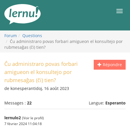
Aller
au
Men
contenu
Forum
Questions
Ĉu administraro povas forbari amigueon el konsultejo por
rubmesaĝas (ĉi) tien?
Ĉu administraro povas forbari
Répondre
amigueon el konsultejo por
rubmesaĝas (ĉi) tien?
de konesperantidoj, 16 août 2023
Messages :
22
Langue:
Esperanto
lernulo2
(Voir le profil)
7 février 2024 11:04:18