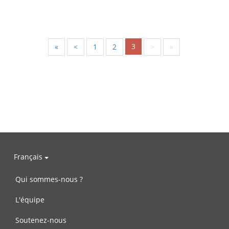
3
«
<
1
2
>
»
Français
Qui sommes-nous ?
L'équipe
Soutenez-nous