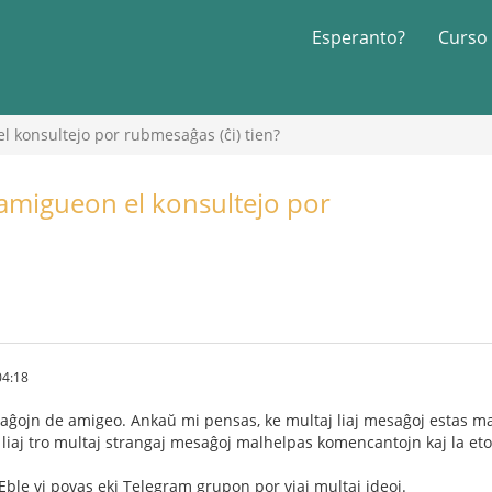
Esperanto?
Curso
l konsultejo por rubmesaĝas (ĉi) tien?
 amigueon el konsultejo por
04:18
aĝojn de amigeo. Ankaŭ mi pensas, ke multaj liaj mesaĝoj estas ma
liaj tro multaj strangaj mesaĝoj malhelpas komencantojn kaj la eto
ble vi povas eki Telegram grupon por viaj multaj ideoj.