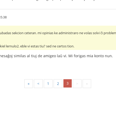
45:38
ubadas sekcion ceteran. mi opinias ke administraro ne volas solvi ĉi probl
kiel lernulo2. eble vi estas tiu? sed ne certos tion.
esaĝoj similas al tiuj de amigeo laŭ vi. Mi forigas mia konto nun.
3
«
<
1
2
>
»