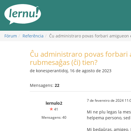
Ir
ao
conteúdo
Fórum
Referência
Ĉu administraro povas forbari amigueon e
Ĉu administraro povas forbari
rubmesaĝas (ĉi) tien?
de konesperantidoj, 16 de agosto de 2023
Mensagens:
22
7 de fevereiro de 2024 11:
lernulo2
41
Mi ne plu legas la mes
Mensagens: 40
helpema persono, sed 
Mi bedaŭras, amigeo. E