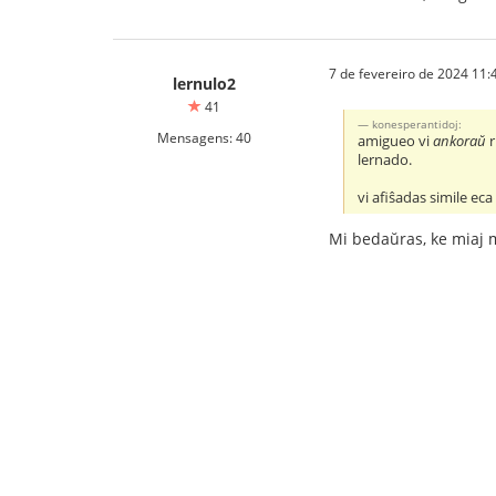
7 de fevereiro de 2024 11:
lernulo2
41
konesperantidoj:
Mensagens: 40
amigueo vi
ankoraŭ
r
lernado.
vi afiŝadas simile eca 
Mi bedaŭras, ke miaj m