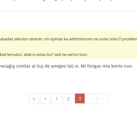
ubadas sekcion ceteran. mi opinias ke administraro ne volas solvi ĉi probl
kiel lernulo2. eble vi estas tiu? sed ne certos tion.
esaĝoj similas al tiuj de amigeo laŭ vi. Mi forigas mia konto nun.
3
«
<
1
2
>
»