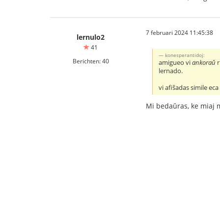
7 februari 2024 11:45:38
lernulo2
41
konesperantidoj:
Berichten: 40
amigueo vi
ankoraŭ
r
lernado.
vi afiŝadas simile eca 
Mi bedaŭras, ke miaj m