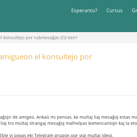
Esperanto?
Cursus
G
 konsultejo por rubmesaĝas (ĉi) tien?
 amigueon el konsultejo por
aĝojn de amigeo. Ankaŭ mi pensas, ke multaj liaj mesaĝoj estas ma
liaj tro multaj strangaj mesaĝoj malhelpas komencantojn kaj la eto
ble vi povas eki Telegram grupon por viaj multaj ideoj.