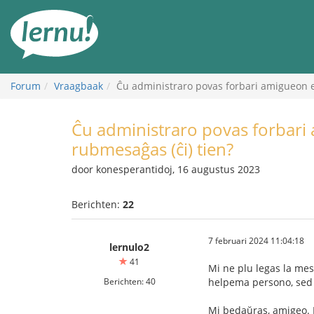
Naar
de
inhoud
Forum
Vraagbaak
Ĉu administraro povas forbari amigueon el
Ĉu administraro povas forbari
rubmesaĝas (ĉi) tien?
door konesperantidoj, 16 augustus 2023
Berichten:
22
7 februari 2024 11:04:18
lernulo2
41
Mi ne plu legas la mes
Berichten: 40
helpema persono, sed 
Mi bedaŭras, amigeo. E