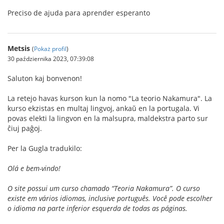
Preciso de ajuda para aprender esperanto
Metsis
(
Pokaż profil
)
30 października 2023, 07:39:08
Saluton kaj bonvenon!
La retejo havas kurson kun la nomo "La teorio Nakamura". La
kurso ekzistas en multaj lingvoj, ankaŭ en la portugala. Vi
povas elekti la lingvon en la malsupra, maldekstra parto sur
ĉiuj paĝoj.
Per la Gugla tradukilo:
Olá e bem-vindo!
O site possui um curso chamado “Teoria Nakamura”. O curso
existe em vários idiomas, inclusive português. Você pode escolher
o idioma na parte inferior esquerda de todas as páginas.