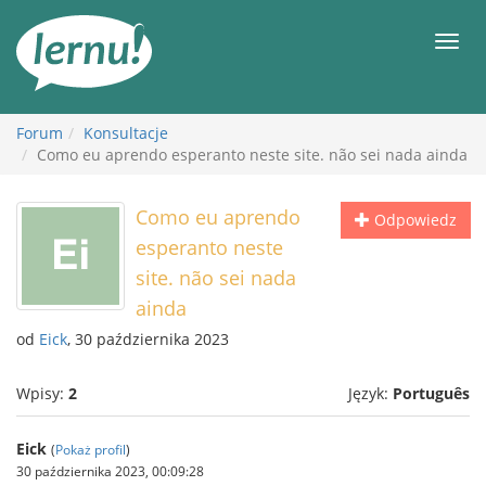
Więcej
Men
Forum
Konsultacje
Como eu aprendo esperanto neste site. não sei nada ainda
Como eu aprendo
Odpowiedz
esperanto neste
site. não sei nada
ainda
od
Eick
, 30 października 2023
Wpisy:
2
Język:
Português
Eick
(
Pokaż profil
)
30 października 2023, 00:09:28