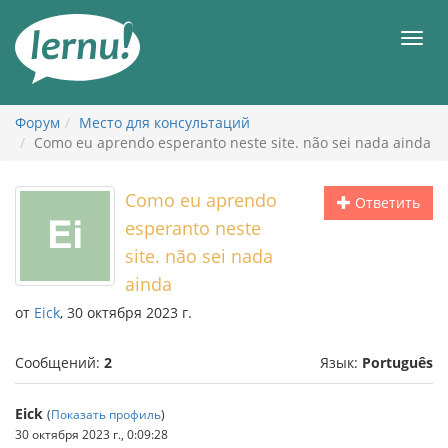
К
содержанию
Мен
Форум
Место для консультаций
Como eu aprendo esperanto neste site. não sei nada ainda
Como eu aprendo
Ответить
esperanto neste
site. não sei nada
ainda
от
Eick
, 30 октября 2023 г.
Сообщений:
2
Язык:
Português
Eick
(
Показать профиль
)
30 октября 2023 г., 0:09:28