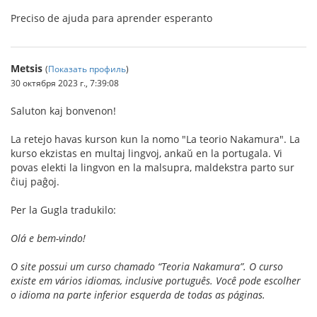
Preciso de ajuda para aprender esperanto
Metsis
(
Показать профиль
)
30 октября 2023 г., 7:39:08
Saluton kaj bonvenon!
La retejo havas kurson kun la nomo "La teorio Nakamura". La
kurso ekzistas en multaj lingvoj, ankaŭ en la portugala. Vi
povas elekti la lingvon en la malsupra, maldekstra parto sur
ĉiuj paĝoj.
Per la Gugla tradukilo:
Olá e bem-vindo!
O site possui um curso chamado “Teoria Nakamura”. O curso
existe em vários idiomas, inclusive português. Você pode escolher
o idioma na parte inferior esquerda de todas as páginas.