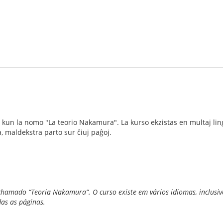
 kun la nomo "La teorio Nakamura". La kurso ekzistas en multaj lingv
, maldekstra parto sur ĉiuj paĝoj.
chamado “Teoria Nakamura”. O curso existe em vários idiomas, inclusiv
das as páginas.