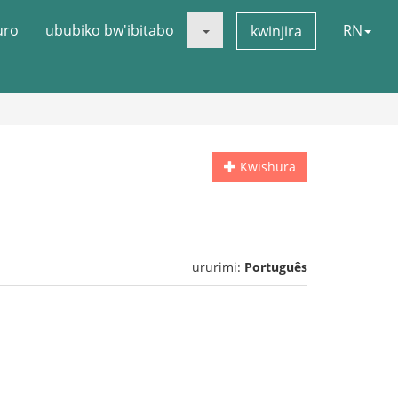
uro
ububiko bw'ibitabo
RN
kwinjira
Kwishura
ururimi:
Português