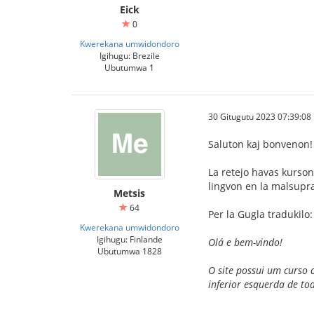
Eick
0
Kwerekana umwidondoro
Igihugu: Brezile
Ubutumwa 1
30 Gitugutu 2023 07:39:08
Saluton kaj bonvenon!
La retejo havas kurson
lingvon en la malsupra
Metsis
64
Per la Gugla tradukilo:
Kwerekana umwidondoro
Igihugu: Finlande
Olá e bem-vindo!
Ubutumwa 1828
O site possui um curso 
inferior esquerda de to