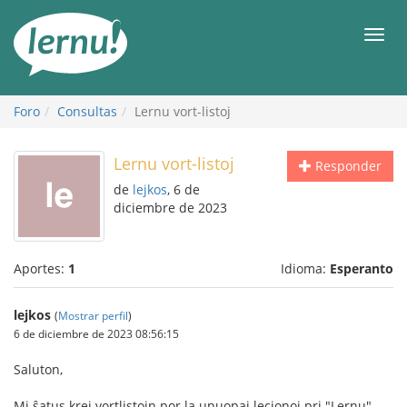
Contenido
Men
Foro
Consultas
Lernu vort-listoj
Lernu vort-listoj
Responder
de
lejkos
, 6 de
diciembre de 2023
Aportes:
1
Idioma:
Esperanto
lejkos
(
Mostrar perfil
)
6 de diciembre de 2023 08:56:15
Saluton,
Mi ŝatus krei vortlistojn por la unuopaj lecionoj pri "Lernu",