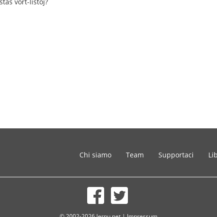
stas vort-listoj?
Chi siamo
Team
Supportaci
Li
© 2002-2026 lernu.net |
Impressum