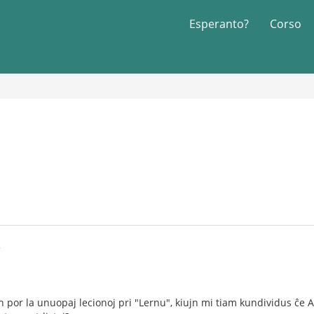
Esperanto?
Corso
5
jn por la unuopaj lecionoj pri "Lernu", kiujn mi tiam kundividus ĉe A