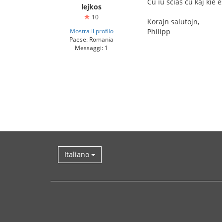
Ĉu iu scias ĉu kaj kie e
lejkos
10
Korajn salutojn,
Mostra il profilo
Philipp
Paese: Romania
Messaggi: 1
Italiano