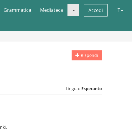
Grammatica
Mediateca
IT
Accedi
Rispondi
Lingua:
Esperanto
nki.