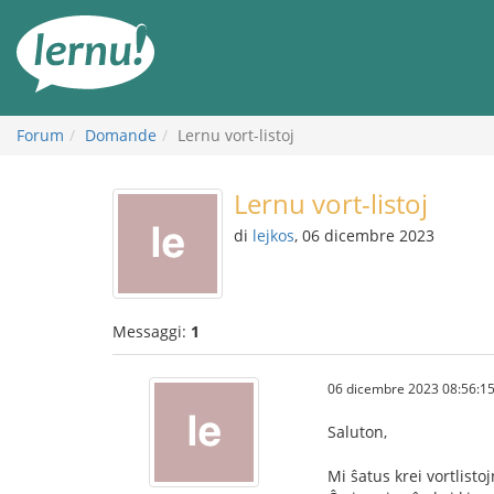
Vai
all’indice
Forum
Domande
Lernu vort-listoj
Lernu vort-listoj
di
lejkos
, 06 dicembre 2023
Messaggi:
1
06 dicembre 2023 08:56:1
Saluton,
Mi ŝatus krei vortlisto