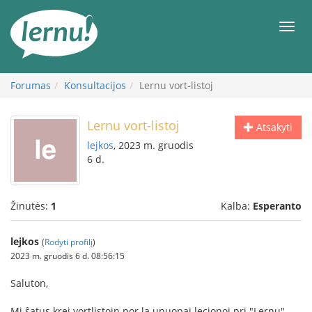
Į
turinį
Meni
Forumas
Konsultacijos
Lernu vort-listoj
Lernu vort-listoj
Atsakyti
lejkos
, 2023 m. gruodis
6 d.
Žinutės:
1
Kalba:
Esperanto
lejkos
(
Rodyti profilį
)
2023 m. gruodis 6 d. 08:56:15
Saluton,
Mi ŝatus krei vortlistojn por la unuopaj lecionoj pri "Lernu",