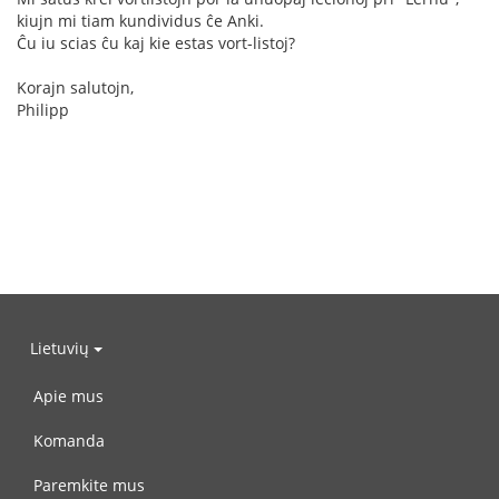
kiujn mi tiam kundividus ĉe Anki.
Ĉu iu scias ĉu kaj kie estas vort-listoj?
Korajn salutojn,
Philipp
Lietuvių
Apie mus
Komanda
Paremkite mus