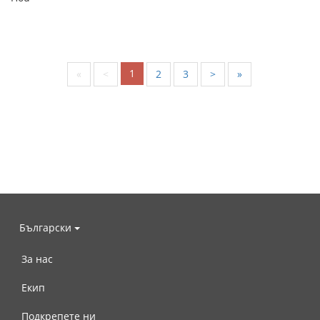
1
«
<
2
3
>
»
Български
За нас
Екип
Подкрепете ни