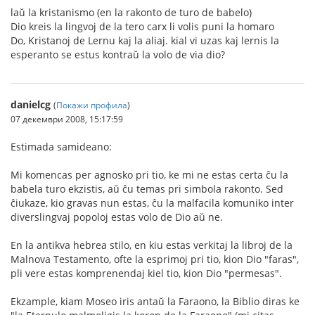
laŭ la kristanismo (en la rakonto de turo de babelo)
Dio kreis la lingvoj de la tero carx li volis puni la homaro
Do, Kristanoj de Lernu kaj la aliaj. kial vi uzas kaj lernis la
esperanto se estus kontraŭ la volo de via dio?
danielcg
(
Покажи профила
)
07 декември 2008, 15:17:59
Estimada samideano:
Mi komencas per agnosko pri tio, ke mi ne estas certa ĉu la
babela turo ekzistis, aŭ ĉu temas pri simbola rakonto. Sed
ĉiukaze, kio gravas nun estas, ĉu la malfacila komuniko inter
diverslingvaj popoloj estas volo de Dio aŭ ne.
En la antikva hebrea stilo, en kiu estas verkitaj la libroj de la
Malnova Testamento, ofte la esprimoj pri tio, kion Dio "faras",
pli vere estas komprenendaj kiel tio, kion Dio "permesas".
Ekzample, kiam Moseo iris antaŭ la Faraono, la Biblio diras ke