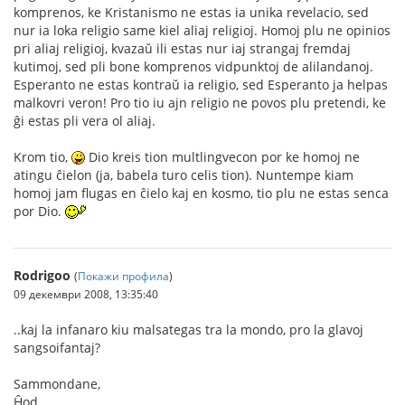
komprenos, ke Kristanismo ne estas ia unika revelacio, sed
nur ia loka religio same kiel aliaj religioj. Homoj plu ne opinios
pri aliaj religioj, kvazaŭ ili estas nur iaj strangaj fremdaj
kutimoj, sed pli bone komprenos vidpunktoj de alilandanoj.
Esperanto ne estas kontraŭ ia religio, sed Esperanto ja helpas
malkovri veron! Pro tio iu ajn religio ne povos plu pretendi, ke
ĝi estas pli vera ol aliaj.
Krom tio,
Dio kreis tion multlingvecon por ke homoj ne
atingu ĉielon (ja, babela turo celis tion). Nuntempe kiam
homoj jam flugas en ĉielo kaj en kosmo, tio plu ne estas senca
por Dio.
Rodrigoo
(
Покажи профила
)
09 декември 2008, 13:35:40
..kaj la infanaro kiu malsategas tra la mondo, pro la glavoj
sangsoifantaj?
Sammondane,
Ĥod