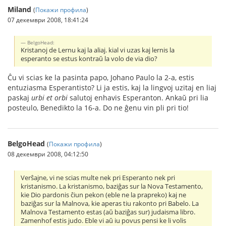
Miland
(
Покажи профила
)
07 декември 2008, 18:41:24
BelgoHead:
Kristanoj de Lernu kaj la aliaj. kial vi uzas kaj lernis la
esperanto se estus kontraŭ la volo de via dio?
Ĉu vi scias ke la pasinta papo, Johano Paulo la 2-a, estis
entuziasma Esperantisto? Li ja estis, kaj la lingvoj uzitaj en liaj
paskaj
urbi et orbi
salutoj enhavis Esperanton. Ankaŭ pri lia
posteulo, Benedikto la 16-a. Do ne ĝenu vin pli pri tio!
BelgoHead
(
Покажи профила
)
08 декември 2008, 04:12:50
Verŝajne, vi ne scias multe nek pri Esperanto nek pri
kristanismo. La kristanismo, baziĝas sur la Nova Testamento,
kie Dio pardonis ĉiun pekon (eble ne la prapreko) kaj ne
baziĝas sur la Malnova, kie aperas tiu rakonto pri Babelo. La
Malnova Testamento estas (aŭ baziĝas sur) judaisma libro.
Zamenhof estis judo. Eble vi aŭ iu povus pensi ke li volis