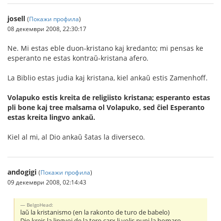
josell
(
Покажи профила
)
08 декември 2008, 22:30:17
Ne. Mi estas eble duon-kristano kaj kredanto; mi pensas ke
esperanto ne estas kontraŭ-kristana afero.
La Biblio estas judia kaj kristana, kiel ankaŭ estis Zamenhoff.
Volapuko estis kreita de religiisto kristana; esperanto estas
pli bone kaj tree malsama ol Volapuko, sed ĉiel Esperanto
estas kreita lingvo ankaŭ.
Kiel al mi, al Dio ankaŭ ŝatas la diverseco.
andogigi
(
Покажи профила
)
09 декември 2008, 02:14:43
BelgoHead:
laŭ la kristanismo (en la rakonto de turo de babelo)
Dio kreis la lingvoj de la tero carx li volis puni la homaro