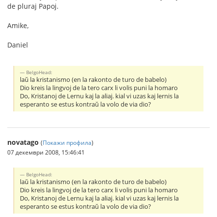
de pluraj Papoj.
Amike,
Daniel
BelgoHead:
laŭ la kristanismo (en la rakonto de turo de babelo)
Dio kreis la lingvoj de la tero carx li volis puni la homaro
Do, Kristanoj de Lernu kaj la aliaj. kial vi uzas kaj lernis la
esperanto se estus kontraŭ la volo de via dio?
novatago
(
Покажи профила
)
07 декември 2008, 15:46:41
BelgoHead:
laŭ la kristanismo (en la rakonto de turo de babelo)
Dio kreis la lingvoj de la tero carx li volis puni la homaro
Do, Kristanoj de Lernu kaj la aliaj. kial vi uzas kaj lernis la
esperanto se estus kontraŭ la volo de via dio?