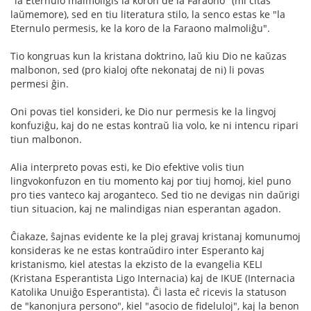
"la Eternulo malmoligis la koron de la Faraono" (mi citas
laŭmemore), sed en tiu literatura stilo, la senco estas ke "la
Eternulo permesis, ke la koro de la Faraono malmoliĝu".
Tio kongruas kun la kristana doktrino, laŭ kiu Dio ne kaŭzas
malbonon, sed (pro kialoj ofte nekonataj de ni) li povas
permesi ĝin.
Oni povas tiel konsideri, ke Dio nur permesis ke la lingvoj
konfuziĝu, kaj do ne estas kontraŭ lia volo, ke ni intencu ripari
tiun malbonon.
Alia interpreto povas esti, ke Dio efektive volis tiun
lingvokonfuzon en tiu momento kaj por tiuj homoj, kiel puno
pro ties vanteco kaj aroganteco. Sed tio ne devigas nin daŭrigi
tiun situacion, kaj ne malindigas nian esperantan agadon.
Ĉiakaze, ŝajnas evidente ke la plej gravaj kristanaj komunumoj
konsideras ke ne estas kontraŭdiro inter Esperanto kaj
kristanismo, kiel atestas la ekzisto de la evangelia KELI
(Kristana Esperantista Ligo Internacia) kaj de IKUE (Internacia
Katolika Unuiĝo Esperantista). Ĉi lasta eĉ ricevis la statuson
de "kanonjura persono", kiel "asocio de fideluloj", kaj la benon