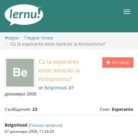
Към
съдържанието
Мен
Форум
Гледни точки
Cŭ la esperanto estas kontraŭ la Kristanismo?
Cŭ la esperanto
Отговор
estas kontraŭ la
Kristanismo?
от
BelgoHead
, 07
декември 2008
Съобщения:
23
Език:
Esperanto
BelgoHead
(
Покажи профила
)
07 декември 2008, 11:24:20