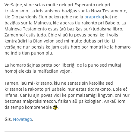
Verŝajne, vi ne scias multe nek pri Esperanto nek pri
kristanismo. La kristanismo, baziĝas sur la Nova Testamento,
kie Dio pardonis ĉiun pekon (eble ne la
prapreko
) kaj ne
baziĝas sur la Malnova, kie aperas tiu rakonto pri Babelo. La
Malnova Testamento estas (aŭ baziĝas sur) judaisma libro.
Zamenhof estis judo. Eble vi aŭ iu povus pensi ke li volis
kontraŭdiri la Dian volon sed mi multe dubas pri tio. Li
verŝajne nur pensis ke jam estis horo por montri ke la homaro
ne indis tian punon plu.
La homaro ŝajnas preta por liberiĝi de la puno sed multaj
homoj elektis la malfacilan vojon.
Tamen, laŭ mi (kristano, kiu ne sentas sin katolika sed
kristano) la rakonto pri Babelo, nur estas tio: rakonto. Eble eĉ
infana. Ĉar iu ajn povas vidi ke por malsamigi lingvon, oni nur
bezonas malproksimecon, fizikan aŭ psikologian. Ankaŭ iom
da tempo kompreneble
.
Ĝis,
Novatago
.