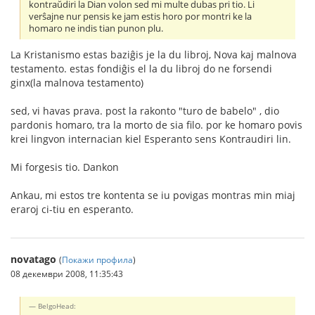
kontraŭdiri la Dian volon sed mi multe dubas pri tio. Li
verŝajne nur pensis ke jam estis horo por montri ke la
homaro ne indis tian punon plu.
La Kristanismo estas baziĝis je la du libroj, Nova kaj malnova
testamento. estas fondiĝis el la du libroj do ne forsendi
ginx(la malnova testamento)
sed, vi havas prava. post la rakonto "turo de babelo" , dio
pardonis homaro, tra la morto de sia filo. por ke homaro povis
krei lingvon internacian kiel Esperanto sens Kontraudiri lin.
Mi forgesis tio. Dankon
Ankau, mi estos tre kontenta se iu povigas montras min miaj
eraroj ci-tiu en esperanto.
novatago
(
Покажи профила
)
08 декември 2008, 11:35:43
BelgoHead: