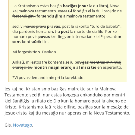
La Kristanismo
estas baziĝis
baziĝas
je
sur
la du libroj, Nova
kaj malnova testamento.
estas
Ĝi
fondiĝis el la du libroj do ne
forsendi ginx
forsendu ĝin
(la malnova testamento)
sed, vi
havas prava
pravas
. post la rakonto "turo de babelo" ,
dio pardonis homaro
n
,
tra
post
la morto de sia filo. Por ke
homaro
povis
povus
krei lingvon internacian kiel Esperanto
n
sen
s
kontra
ŭ
diri lin.
Mi forgesis tio
n
. Dankon
Anka
ŭ
, mi estos tre kontenta se iu
pov
ig
as
montras min miaj
eraroj ci-tiu
montri miajn erarojn al mi ĉi tie
en esperanto.
*Vi povas demandi min pri la korektado.
Jes kaj ne. Kristanismo baziĝas malrekte sur la Malnova
Testamento sed ĝi nur estas longega enkonduko por montri
kiel ŝanĝiĝis la rilato de Dio kun la homaro post la alveno de
Kristo. Kristanismo, laŭ rekta difino, baziĝas sur la mesaĝo de
Jesuokristo, kaj tiu mesaĝo nur aperas en la Nova Testamento.
Ĝis,
Novatago
.