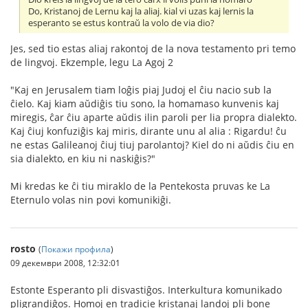
Do, Kristanoj de Lernu kaj la aliaj. kial vi uzas kaj lernis la
esperanto se estus kontraŭ la volo de via dio?
Jes, sed tio estas aliaj rakontoj de la nova testamento pri temo
de lingvoj. Ekzemple, legu La Agoj 2
"Kaj en Jerusalem tiam loĝis piaj Judoj el ĉiu nacio sub la
ĉielo. Kaj kiam aŭdiĝis tiu sono, la homamaso kunvenis kaj
miregis, ĉar ĉiu aparte aŭdis ilin paroli per lia propra dialekto.
Kaj ĉiuj konfuziĝis kaj miris, dirante unu al alia : Rigardu! ĉu
ne estas Galileanoj ĉiuj tiuj parolantoj? Kiel do ni aŭdis ĉiu en
sia dialekto, en kiu ni naskiĝis?"
Mi kredas ke ĉi tiu miraklo de la Pentekosta pruvas ke La
Eternulo volas nin povi komunikiĝi.
rosto
(
Покажи профила
)
09 декември 2008, 12:32:01
Estonte Esperanto pli disvastiĝos. Interkultura komunikado
pligrandiĝos. Homoj en tradicie kristanaj landoj pli bone