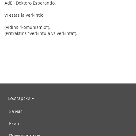
AdE': Doktoro Esperantlo.
vi estas la verkintlo.
(Vidins "komunismlo").
(Pritraktins "verkintula vs verkinta").
Български
За нас
Екип
Подкрепете ни