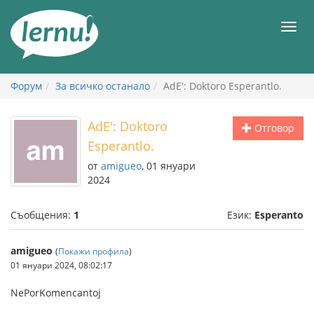
Към
съдържанието
Мен
Форум
За всичко останало
AdE': Doktoro Esperantlo.
AdE': Doktoro
Отговор
Esperantlo.
от
amigueo
, 01 януари
2024
Съобщения:
1
Език:
Esperanto
amigueo
(
Покажи профила
)
01 януари 2024, 08:02:17
NePorKomencantoj