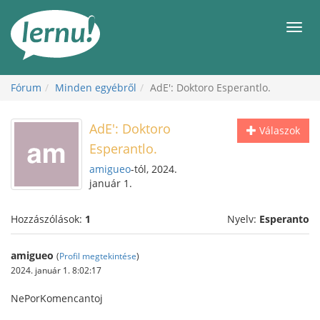
Tartalom
Men
Fórum
Minden egyébről
AdE': Doktoro Esperantlo.
AdE': Doktoro
Válaszok
Esperantlo.
amigueo
-tól, 2024.
január 1.
Hozzászólások:
1
Nyelv:
Esperanto
amigueo
(
Profil megtekintése
)
2024. január 1. 8:02:17
NePorKomencantoj