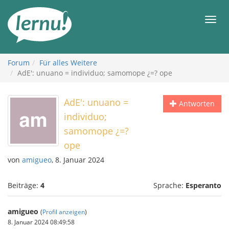
Zum
Inhalt
Men
Forum
Für alles Weitere
AdE': unuano = individuo; samomope ¿=? ope
AdE': unuano =
Antworten
individuo;
samomope ¿=?
ope
von
amigueo
, 8. Januar 2024
Beiträge:
4
Sprache:
Esperanto
amigueo
(
Profil anzeigen
)
8. Januar 2024 08:49:58