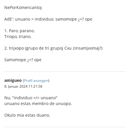
NePorKomencantoj
AdE': unuano = individuo; samomope ¿=? ope
1. Paro, parano.
Triopo, triano.
2. trijxopo (grupo de tri grupoj Cxu zinsamjxomaj?)
Samomope ¿=? ope
amigueo
(
Profil anzeigen
)
8. Januar 2024 11:21:58
Nu, "individuo =/= unuano"
unuano estas membro de unuopo.
Okulo mia estas duano.