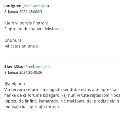
amigueo
(
Profil anzeigen
)
8. Januar 2024 18:08:23
Kiam vi perdis fingron:
Fingro an deknauxo fleksins.
Ununura:
Mi estas an unuo.
SlavikDze
(
Profil anzeigen
)
8. Januar 2024 20:48:36
@amigueo
Via fervora reformisma agado sendube estas alte aprezita
flanke de ĉi-foruma kolegaro, kaj nun vi tute rajtas iom ripozi.
Ripozu do finfine, kamarado. Ne malŝparu tiel prodige viajn
mensajn kaj spiritajn fortojn.