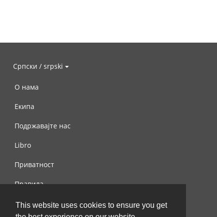
Српски / srpski
О нама
Екипа
Подржавајте нас
Libro
Приватност
Правила
Контактирајте нас
This website uses cookies to ensure you get
the best experience on our website.