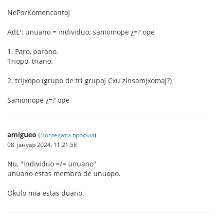
NePorKomencantoj
AdE': unuano = individuo; samomope ¿=? ope
1. Paro, parano.
Triopo, triano.
2. trijxopo (grupo de tri grupoj Cxu zinsamjxomaj?)
Samomope ¿=? ope
amigueo
(
Погледати профил
)
08. јануар 2024. 11.21.58
Nu, "individuo =/= unuano"
unuano estas membro de unuopo.
Okulo mia estas duano.