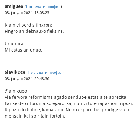
amigueo
(
Погледати профил
)
08. јануар 2024. 18.08.23
Kiam vi perdis fingron:
Fingro an deknauxo fleksins.
Ununura:
Mi estas an unuo.
SlavikDze
(
Погледати профил
)
08. јануар 2024. 20.48.36
@amigueo
Via fervora reformisma agado sendube estas alte aprezita
flanke de ĉi-foruma kolegaro, kaj nun vi tute rajtas iom ripozi.
Ripozu do finfine, kamarado. Ne malŝparu tiel prodige viajn
mensajn kaj spiritajn fortojn.