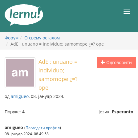
У
садржају
Мен
Форум
О свему осталом
AdE': unuano = individuo; samomope ¿=? ope
AdE': unuano =
Одговорити
individuo;
samomope ¿=?
ope
од
amigueo
, 08. јануар 2024.
Поруке:
4
Језик:
Esperanto
amigueo
(
Погледати профил
)
08. јануар 2024. 08.49.58