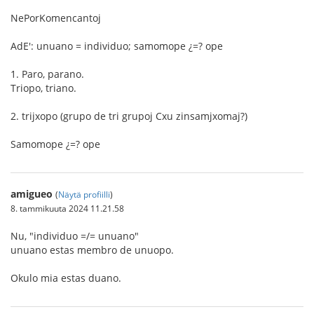
NePorKomencantoj
AdE': unuano = individuo; samomope ¿=? ope
1. Paro, parano.
Triopo, triano.
2. trijxopo (grupo de tri grupoj Cxu zinsamjxomaj?)
Samomope ¿=? ope
amigueo
(
Näytä profiilli
)
8. tammikuuta 2024 11.21.58
Nu, "individuo =/= unuano"
unuano estas membro de unuopo.
Okulo mia estas duano.