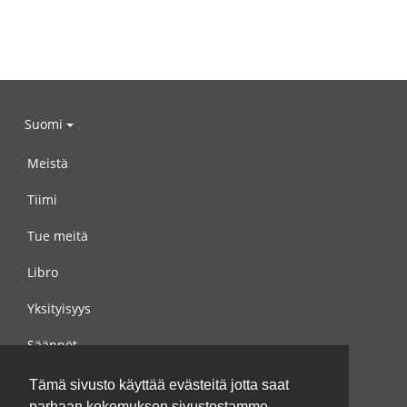
Suomi
Meistä
Tiimi
Tue meitä
Libro
Yksityisyys
Säännöt
Ota yhteyttä meihin
Tämä sivusto käyttää evästeitä jotta saat
parhaan kokemuksen sivustostamme.