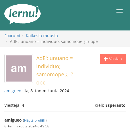
Tästä
sisältöön
Men
Foorumi
Kaikesta muusta
AdE': unuano = individuo; samomope ¿=? ope
AdE': unuano =
Vastaa
individuo;
samomope ¿=?
ope
amigueo
:lta, 8. tammikuuta 2024
Viestejä:
4
Kieli:
Esperanto
amigueo
(
Näytä profiilli
)
8. tammikuuta 2024 8.49.58