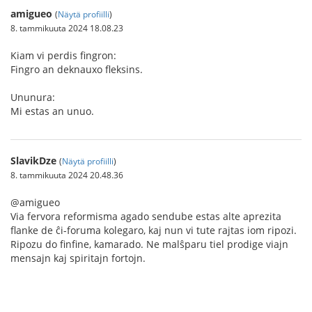
amigueo
(
Näytä profiilli
)
8. tammikuuta 2024 18.08.23
Kiam vi perdis fingron:
Fingro an deknauxo fleksins.
Ununura:
Mi estas an unuo.
SlavikDze
(
Näytä profiilli
)
8. tammikuuta 2024 20.48.36
@amigueo
Via fervora reformisma agado sendube estas alte aprezita
flanke de ĉi-foruma kolegaro, kaj nun vi tute rajtas iom ripozi.
Ripozu do finfine, kamarado. Ne malŝparu tiel prodige viajn
mensajn kaj spiritajn fortojn.