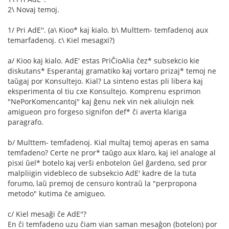
2\ Novaj temoj.
1/ Pri AdE''. (a\ Kioo* kaj kialo. b\ Multtem- temfadenoj aux
temarfadenoj. c\ Kiel mesagxi?)
a/ Kioo kaj kialo. AdE' estas PriĈioAlia ĉez* subsekcio kie
diskutans* Esperantaj gramatiko kaj vortaro prizaj* temoj ne
taŭgaj por Konsultejo. Kial? La sinteno estas pli libera kaj
eksperimenta ol tiu cxe Konsultejo. Komprenu esprimon
"NePorKomencantoj" kaj ĝenu nek vin nek aliulojn nek
amigueon pro forgeso signifon def* ĉi averta klariga
paragrafo.
b/ Multtem- temfadenoj. Kial multaj temoj aperas en sama
temfadeno? Certe ne pror* taŭgo aux klaro, kaj iel analoge al
pisxi ŭel* botelo kaj verŝi enbotelon ŭel ĝardeno, sed pror
malpliigin videbleco de subsekcio AdE' kadre de la tuta
forumo, laŭ premoj de censuro kontraŭ la "perpropona
metodo" kutima ĉe amigueo.
c/ Kiel mesaĝi ĉe AdE''?
En ĉi temfadeno uzu ĉiam vian saman mesaĝon (botelon) por