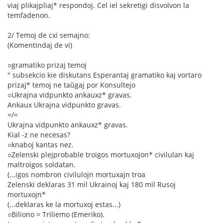
viaj plikajpliaj* respondoj. Cel iel sekretigi disvolvon la
temfadenon.
2/ Temoj de cxi semajno:
(Komentindaj de vi)
○gramatiko prizaj temoj
" subsekcio kie diskutans Esperantaj gramatiko kaj vortaro
prizaj* temoj ne taŭgaj por Konsultejo
○Ukrajna vidpunkto ankauxz* gravas.
Ankaux Ukrajna vidpunkto gravas.
=/=
Ukrajna vidpunkto ankauxz* gravas.
Kial -z ne necesas?
○knaboj kantas nez.
○Zelenski plejprobable troigos mortuxojon* civilulan kaj
maltroigos soldatan.
(...igos nombron civilulojn mortuxajn troa
Zelenski deklaras 31 mil Ukrainoj kaj 180 mil Rusoj
mortuxojn*
(...deklaras ke la mortuxoj estas...)
○Biliono = Triliemo (Emeriko).