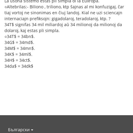
La usona sistemo estas pli simpla ol la Euxropa.
○Altebrilas:- Biliono , triliono, ktp ŝajnas al mi konfuzigaj, ĉar
tiaj vortoj ne sinonimas en ĉiuj landoj. Kial ne uzi sciencajn
internaciajn prefiksojn: gigadolaroj, teradolaroj, ktp. ?
34T$ signifas 34 mil miliardoj aŭ 34 milionoj da milionoj da
dolaroj, kaj estas pli simpla.
○34T$ = 34bn$.
34G$ = 34md$.
34M$ = 34mn$.
34K$ = 34ml$.
34H$ = 34ct$.
34da$ = 34dk$
Български