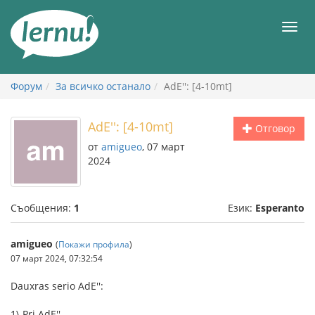
Към
съдържанието
Мен
Форум
За всичко останало
AdE'': [4-10mt]
AdE'': [4-10mt]
Отговор
от
amigueo
, 07 март
2024
Съобщения:
1
Език:
Esperanto
amigueo
(
Покажи профила
)
07 март 2024, 07:32:54
Dauxras serio AdE'':
1\ Pri AdE''.