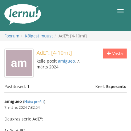
Sisu
juurde
Men
Foorum
Kõigest muust
AdE'': [4-10mt]
AdE'': [4-10mt]
Vasta
kelle poolt
amigueo
, 7.
märts 2024
Postitused:
1
Keel:
Esperanto
amigueo
(
Näita profiili
)
7. märts 2024 7:32.54
Dauxras serio AdE'':
1\ Pri AdE''.