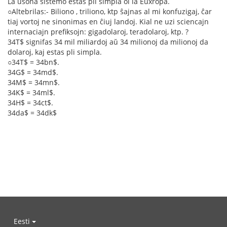
La usona sistemo estas pli simpla ol la Euxropa.
○Altebrilas:- Biliono , triliono, ktp ŝajnas al mi konfuzigaj, ĉar
tiaj vortoj ne sinonimas en ĉiuj landoj. Kial ne uzi sciencajn
internaciajn prefiksojn: gigadolaroj, teradolaroj, ktp. ?
34T$ signifas 34 mil miliardoj aŭ 34 milionoj da milionoj da
dolaroj, kaj estas pli simpla.
○34T$ = 34bn$.
34G$ = 34md$.
34M$ = 34mn$.
34K$ = 34ml$.
34H$ = 34ct$.
34da$ = 34dk$
Eesti