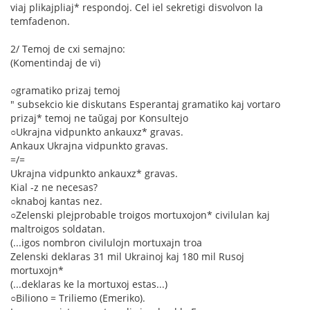
viaj plikajpliaj* respondoj. Cel iel sekretigi disvolvon la
temfadenon.
2/ Temoj de cxi semajno:
(Komentindaj de vi)
○gramatiko prizaj temoj
" subsekcio kie diskutans Esperantaj gramatiko kaj vortaro
prizaj* temoj ne taŭgaj por Konsultejo
○Ukrajna vidpunkto ankauxz* gravas.
Ankaux Ukrajna vidpunkto gravas.
=/=
Ukrajna vidpunkto ankauxz* gravas.
Kial -z ne necesas?
○knaboj kantas nez.
○Zelenski plejprobable troigos mortuxojon* civilulan kaj
maltroigos soldatan.
(...igos nombron civilulojn mortuxajn troa
Zelenski deklaras 31 mil Ukrainoj kaj 180 mil Rusoj
mortuxojn*
(...deklaras ke la mortuxoj estas...)
○Biliono = Triliemo (Emeriko).