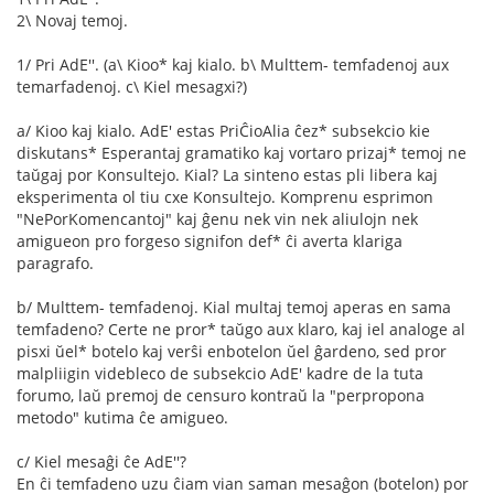
2\ Novaj temoj.
1/ Pri AdE''. (a\ Kioo* kaj kialo. b\ Multtem- temfadenoj aux
temarfadenoj. c\ Kiel mesagxi?)
a/ Kioo kaj kialo. AdE' estas PriĈioAlia ĉez* subsekcio kie
diskutans* Esperantaj gramatiko kaj vortaro prizaj* temoj ne
taŭgaj por Konsultejo. Kial? La sinteno estas pli libera kaj
eksperimenta ol tiu cxe Konsultejo. Komprenu esprimon
"NePorKomencantoj" kaj ĝenu nek vin nek aliulojn nek
amigueon pro forgeso signifon def* ĉi averta klariga
paragrafo.
b/ Multtem- temfadenoj. Kial multaj temoj aperas en sama
temfadeno? Certe ne pror* taŭgo aux klaro, kaj iel analoge al
pisxi ŭel* botelo kaj verŝi enbotelon ŭel ĝardeno, sed pror
malpliigin videbleco de subsekcio AdE' kadre de la tuta
forumo, laŭ premoj de censuro kontraŭ la "perpropona
metodo" kutima ĉe amigueo.
c/ Kiel mesaĝi ĉe AdE''?
En ĉi temfadeno uzu ĉiam vian saman mesaĝon (botelon) por