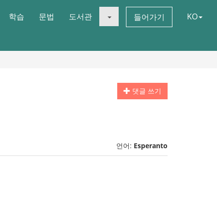
학습
문법
도서관
KO
들어가기
댓글 쓰기
언어:
Esperanto