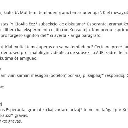
 kaj kialo. b\ Multtem- temfadenoj aux temarfadenoj. c\ Kiel mesagxi?
' estas PriĈioAlia ĉez* subsekcio kie diskutans* Esperantaj gramatiko
 pli libera kaj eksperimenta ol tiu cxe Konsultejo. Komprenu espr
pro forgeso signifon def* ĉi averta klariga paragrafo.
. Kial multaj temoj aperas en sama temfadeno? Certe ne pror* taŭgo 
rdeno, sed pror malpliigin videbleco de subsekcio AdE' kadre de la
kutima ĉe amigueo.
?
am vian saman mesaĝon (botelon) por viaj plikajpliaj* respondoj. C
no:
oj
ans Esperantaj gramatiko kaj vortaro prizaj* temoj ne taŭgaj por Ko
kauxz* gravas.
kto gravas.