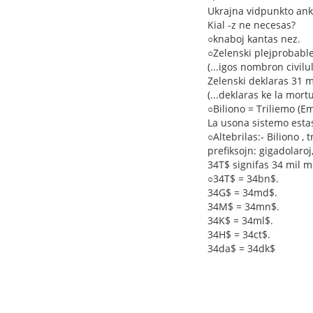
Ukrajna vidpunkto ank
Kial -z ne necesas?
○knaboj kantas nez.
○Zelenski plejprobable
(...igos nombron civil
Zelenski deklaras 31 m
(...deklaras ke la mortu
○Biliono = Triliemo (Em
La usona sistemo estas
○Altebrilas:- Biliono , 
prefiksojn: gigadolaroj,
34T$ signifas 34 mil mi
○34T$ = 34bn$.
34G$ = 34md$.
34M$ = 34mn$.
34K$ = 34ml$.
34H$ = 34ct$.
34da$ = 34dk$