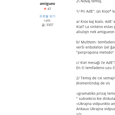
2\ Novaj temoj.
amigueo
47
1/ Pri AdE''. (a\ Kioo*
프로필 보기
나라:
a/ Kioo kaj kialo. AdE
글: 3307
Kial? La sinteno estas
aliulojn nek amigueon 
b/ Multtem- temfadenoj
verŝi enbotelon ŭel ĝa
"perpropona metodo" 
c/ Kiel mesaĝi ĉe AdE''
En ĉi temfadeno uzu ĉi
2/ Temoj de cxi semaj
(Komentindaj de vi)
○gramatiko prizaj tem
" subsekcio kie diskut
○Ukrajna vidpunkto an
Ankaux Ukrajna vidpun
=/=