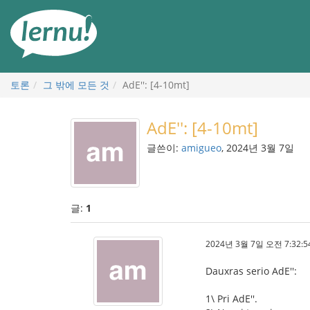
본
문
으
로
토론
그 밖에 모든 것
AdE'': [4-10mt]
AdE'': [4-10mt]
글쓴이:
amigueo
, 2024년 3월 7일
글:
1
2024년 3월 7일 오전 7:32:5
Dauxras serio AdE'':
1\ Pri AdE''.