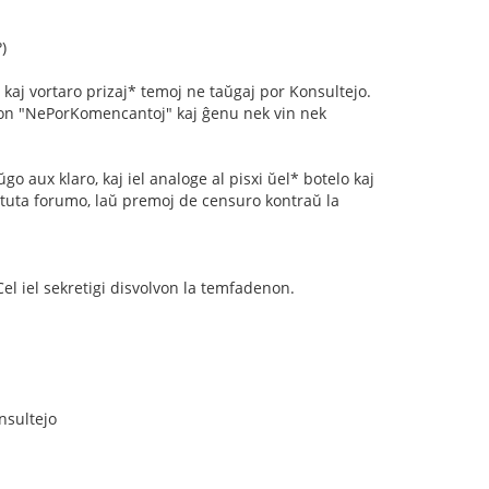
)
 kaj vortaro prizaj* temoj ne taŭgaj por Konsultejo.
imon "NePorKomencantoj" kaj ĝenu nek vin nek
aux klaro, kaj iel analoge al pisxi ŭel* botelo kaj
 tuta forumo, laŭ premoj de censuro kontraŭ la
el iel sekretigi disvolvon la temfadenon.
nsultejo