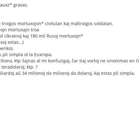
auxz* gravas.
 troigos mortuxojon* civilulan kaj maltroigos soldatan.
ulojn mortuxajn troa
il Ukrainoj kaj 180 mil Rusoj mortuxojn*
xoj estas...)
eriko).
 pli simpla ol la Euxropa.
triliono, ktp ŝajnas al mi konfuzigaj, ĉar tiaj vortoj ne sinonimas en 
 teradolaroj, ktp. ?
liardoj aŭ 34 milionoj da milionoj da dolaroj, kaj estas pli simpla.