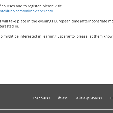
f courses and to register, please visit:
ntoklubo.com/online-esperanto...
 will take place in the evenings European time (afternoons/late mo
terested in.
o might be interested in learning Esperanto, please let them kno
เกี่ยวกับเรา
ทีมงาน
สนับสนุนพวกเรา
L