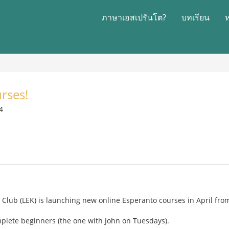
ภาษาเอสเปรันโต?
บทเรียน
rses!
4
lub (LEK) is launching new online Esperanto courses in April from
mplete beginners (the one with John on Tuesdays).