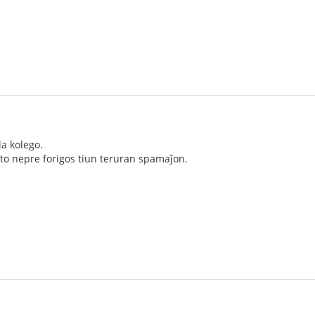
la kolego.
to nepre forigos tiun teruran spamaĵon.