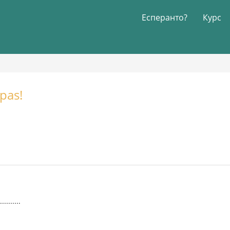
Есперанто?
Курс
pas!
........