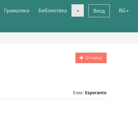
Граматика
Библиотека
BG
Вход
Отговор
Език:
Esperanto