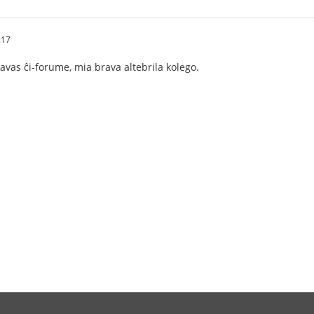
:17
havas ĉi-forume, mia brava altebrila kolego.