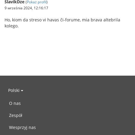
SlavikDze
(
Pokaż profil
)
9 września 2024, 12:16:17
Ho, kiom da streso vi havas ĉi-forume, mia brava altebrila
kolego.
Polski
O nas
Zespół
Wesprzyj nas