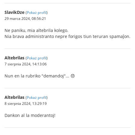
SlavikDze
(
Pokaż profil
)
29 marca 2024, 08:56:21
Ne paniku, mia altebrila kolego.
Nia brava administranto nepre forigos tiun teruran spamaĵon.
Altebrilas
(
Pokaż profil
)
7 sierpnia 2024, 14:13:06
Nun en la rubriko "demandoj"... 😞
Altebrilas
(
Pokaż profil
)
8 sierpnia 2024, 13:29:19
Dankon al la moderantoj!