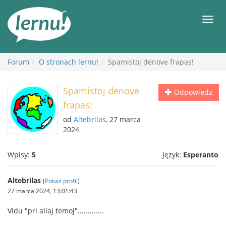
Więcej
Men
Forum
O stronach lernu!
Spamistoj denove frapas!
Spamistoj denove
Odpowiedz
frapas!
od
Altebrilas
, 27 marca
2024
Wpisy:
5
Język:
Esperanto
Altebrilas
(
Pokaż profil
)
27 marca 2024, 13:01:43
Vidu "pri aliaj temoj".............