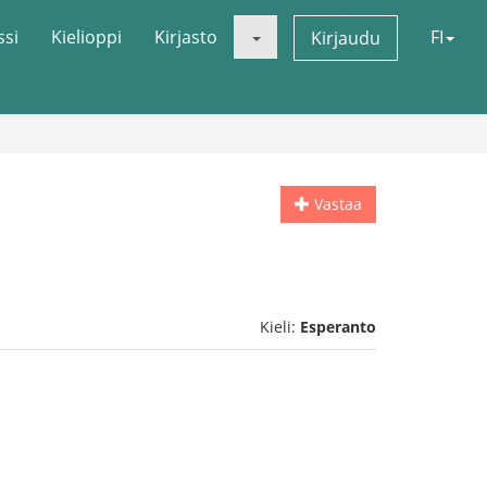
ssi
Kielioppi
Kirjasto
FI
Kirjaudu
Vastaa
Kieli:
Esperanto