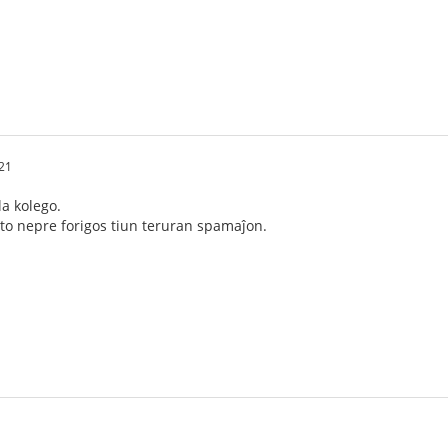
.21
la kolego.
to nepre forigos tiun teruran spamaĵon.