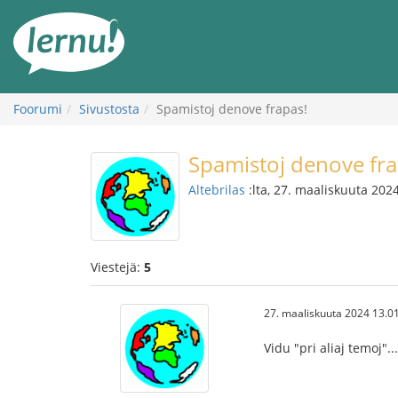
Tästä
sisältöön
Foorumi
Sivustosta
Spamistoj denove frapas!
Spamistoj denove fra
Altebrilas
:lta, 27. maaliskuuta 202
Viestejä:
5
27. maaliskuuta 2024 13.0
Vidu "pri aliaj temoj".....