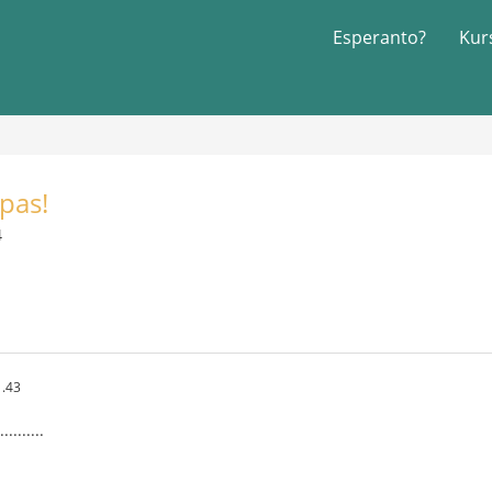
Esperanto?
Kur
pas!
4
1.43
........