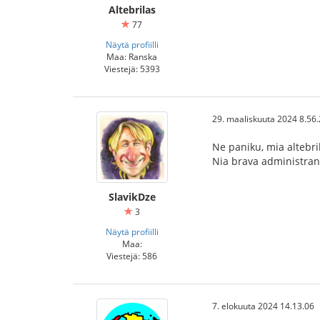
Altebrilas
77
Näytä profiilli
Maa: Ranska
Viestejä: 5393
29. maaliskuuta 2024 8.56
Ne paniku, mia altebri
Nia brava administran
SlavikDze
3
Näytä profiilli
Maa:
Viestejä: 586
7. elokuuta 2024 14.13.06