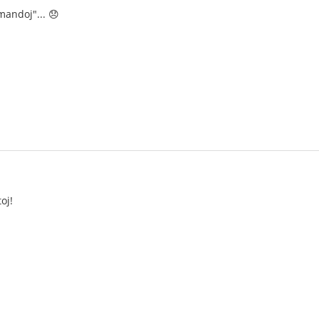
mandoj"... 😞
oj!