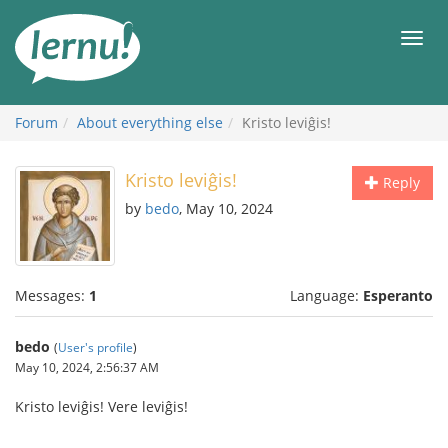
Skip
to
Men
the
content
Forum
About everything else
Kristo leviĝis!
Kristo leviĝis!
Reply
by
bedo
, May 10, 2024
Messages:
1
Language:
Esperanto
bedo
(
User's profile
)
May 10, 2024, 2:56:37 AM
Kristo leviĝis! Vere leviĝis!