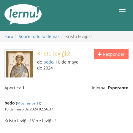
Contenido
Men
Foro
Sobre todo lo demás
Kristo leviĝis!
Kristo leviĝis!
Responder
de
bedo
, 10 de mayo
de 2024
Aportes:
1
Idioma:
Esperanto
bedo
(
Mostrar perfil
)
10 de mayo de 2024 02:56:37
Kristo leviĝis! Vere leviĝis!