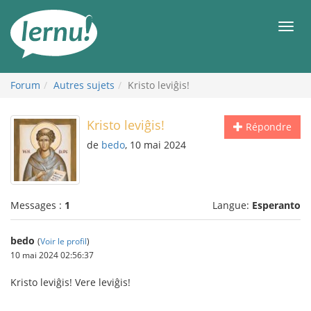
Aller
au
Men
contenu
Forum
Autres sujets
Kristo leviĝis!
Kristo leviĝis!
Répondre
de
bedo
, 10 mai 2024
Messages :
1
Langue:
Esperanto
bedo
(
Voir le profil
)
10 mai 2024 02:56:37
Kristo leviĝis! Vere leviĝis!