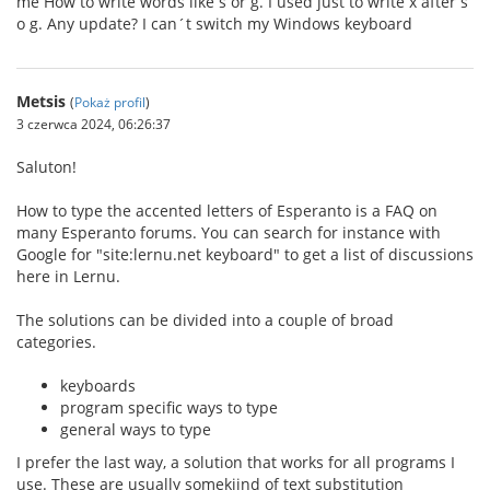
me How to write words like ŝ or ĝ. I used just to write x after s
o g. Any update? I can´t switch my Windows keyboard
Metsis
(
Pokaż profil
)
3 czerwca 2024, 06:26:37
Saluton!
How to type the accented letters of Esperanto is a FAQ on
many Esperanto forums. You can search for instance with
Google for "site:lernu.net keyboard" to get a list of discussions
here in Lernu.
The solutions can be divided into a couple of broad
categories.
keyboards
program specific ways to type
general ways to type
I prefer the last way, a solution that works for all programs I
use. These are usually somekiind of text substitution