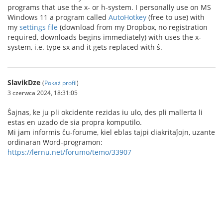
programs that use the x- or h-system. I personally use on MS
Windows 11 a program called
AutoHotkey
(free to use) with
my
settings file
(download from my Dropbox, no registration
required, downloads begins immediately) with uses the x-
system, i.e. type sx and it gets replaced with ŝ.
SlavikDze
(
Pokaż profil
)
3 czerwca 2024, 18:31:05
Ŝajnas, ke ju pli okcidente rezidas iu ulo, des pli mallerta li
estas en uzado de sia propra komputilo.
Mi jam informis ĉu-forume, kiel eblas tajpi diakritaĵojn, uzante
ordinaran Word-programon:
https://lernu.net/forumo/temo/33907