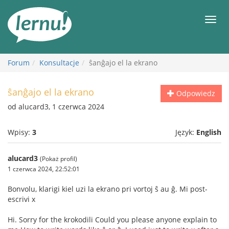
Więcej
Men
Forum
Konsultacje
ŝanĝajo el la ekrano
ŝanĝajo el la ekrano
Odpowiedz
od alucard3, 1 czerwca 2024
Wpisy:
3
Język:
English
alucard3
(Pokaż profil)
1 czerwca 2024, 22:52:01
Bonvolu, klarigi kiel uzi la ekrano pri vortoj ŝ au ĝ. Mi post-
escrivi x
Hi. Sorry for the krokodili Could you please anyone explain to