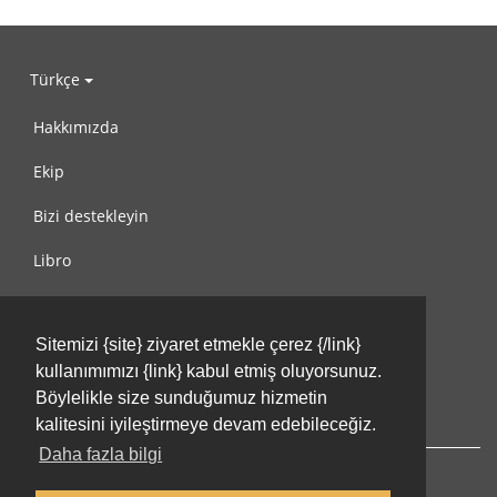
Türkçe
Hakkımızda
Ekip
Bizi destekleyin
Libro
Gizlilik Politikası
Sitemizi {site} ziyaret etmekle çerez {/link}
Kullanım Koşulları
kullanımımızı {link} kabul etmiş oluyorsunuz.
Bize ulaşın
Böylelikle size sunduğumuz hizmetin
kalitesini iyileştirmeye devam edebileceğiz.
Daha fazla bilgi