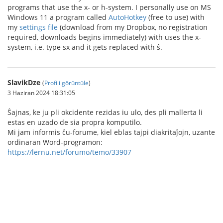
programs that use the x- or h-system. I personally use on MS
Windows 11 a program called
AutoHotkey
(free to use) with
my
settings file
(download from my Dropbox, no registration
required, downloads begins immediately) with uses the x-
system, i.e. type sx and it gets replaced with ŝ.
SlavikDze
(
Profili görüntüle
)
3 Haziran 2024 18:31:05
Ŝajnas, ke ju pli okcidente rezidas iu ulo, des pli mallerta li
estas en uzado de sia propra komputilo.
Mi jam informis ĉu-forume, kiel eblas tajpi diakritaĵojn, uzante
ordinaran Word-programon:
https://lernu.net/forumo/temo/33907