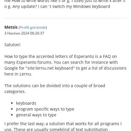
me How to write words like ŝ or ĝ. I used just to write x after s
o g. Any update? I can´t switch my Windows keyboard
Metsis
(
Profili görüntüle
)
3 Haziran 2024 06:26:37
Saluton!
How to type the accented letters of Esperanto is a FAQ on
many Esperanto forums. You can search for instance with
Google for "site:lernu.net keyboard" to get a list of discussions
here in Lernu.
The solutions can be divided into a couple of broad
categories.
keyboards
program specific ways to type
general ways to type
I prefer the last way, a solution that works for all programs I
use. These are usually somekiind of text substitution