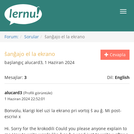
İçerik
Görüntüleme
Men
Forum:
Sorular
ŝanĝajo el la ekrano
ŝanĝajo el la ekrano
Cevapla
başlangıç alucard3, 1 Haziran 2024
Mesajlar:
3
Dil:
English
alucard3
(Profili görüntüle)
1 Haziran 2024 22:52:01
Bonvolu, klarigi kiel uzi la ekrano pri vortoj ŝ au ĝ. Mi post-
escrivi x
Hi. Sorry for the krokodili Could you please anyone explain to