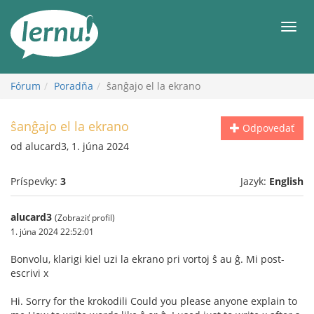
Späť
na
Men
obsah
Fórum
Poradňa
ŝanĝajo el la ekrano
ŝanĝajo el la ekrano
Odpovedať
od alucard3, 1. júna 2024
Príspevky:
3
Jazyk:
English
alucard3
(Zobraziť profil)
1. júna 2024 22:52:01
Bonvolu, klarigi kiel uzi la ekrano pri vortoj ŝ au ĝ. Mi post-
escrivi x
Hi. Sorry for the krokodili Could you please anyone explain to