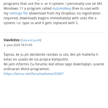
programs that use the x- or h-system. I personally use on MS
Windows 11 a program called
AutoHotkey
(free to use) with
my
settings file
(download from my Dropbox, no registration
required, downloads begins immediately) with uses the x-
system, i.e. type sx and it gets replaced with ŝ.
SlavikDze
(
Zobraziť profil
)
3. júna 2024 18:31:05
Ŝajnas, ke ju pli okcidente rezidas iu ulo, des pli mallerta li
estas en uzado de sia propra komputilo.
Mi jam informis ĉu-forume, kiel eblas tajpi diakritaĵojn, uzante
ordinaran Word-programon:
https://lernu.net/forumo/temo/33907