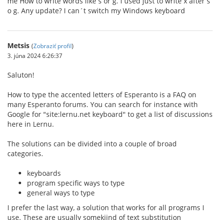
me How to write words like ŝ or ĝ. I used just to write x after s
o g. Any update? I can´t switch my Windows keyboard
Metsis
(
Zobraziť profil
)
3. júna 2024 6:26:37
Saluton!
How to type the accented letters of Esperanto is a FAQ on
many Esperanto forums. You can search for instance with
Google for "site:lernu.net keyboard" to get a list of discussions
here in Lernu.
The solutions can be divided into a couple of broad
categories.
keyboards
program specific ways to type
general ways to type
I prefer the last way, a solution that works for all programs I
use. These are usually somekiind of text substitution