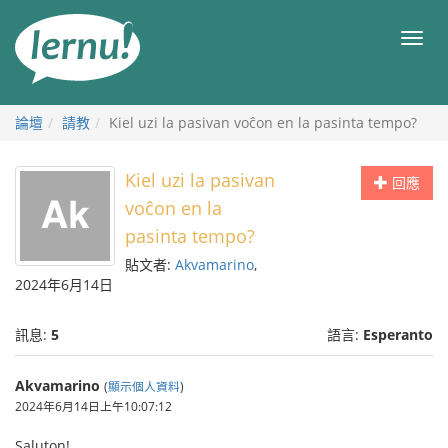
前
往
目
目
錄
錄
論壇
請教
Kiel uzi la pasivan voĉon en la pasinta tempo?
Kiel uzi la pasivan
回應
voĉon en la
pasinta tempo?
貼文者:
Akvamarino
,
2024年6月14日
訊息:
5
語言:
Esperanto
Akvamarino
(
顯示個人資料
)
2024年6月14日上午10:07:12
Saluton!