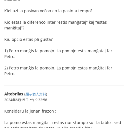
Kiel uzi la pasivan voĉon en la pasinta tempo?
Kio estas la diferenco inter “estis manĝataj” kaj “estas
manĝitaj”?
Kiu opcio estas pli ĝusta?
1) Petro manĝis la pomojn. La pomojn estis manĝataj far
Petro.
2) Petro manĝis la pomojn. La pomojn estas manĝitaj far
Petro.
Altebrilas
(
顯示個人資料
)
2024年6月15日上午9:32:58
Konsideru la jenan frazon :
La pomo estas manĝita - restas nur stumpo sur la tablo - sed