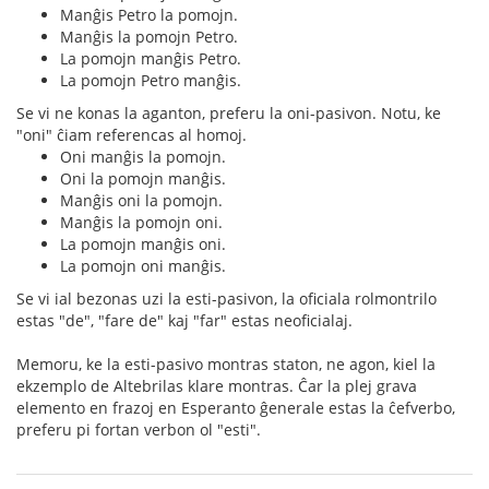
Manĝis Petro la pomojn.
Manĝis la pomojn Petro.
La pomojn manĝis Petro.
La pomojn Petro manĝis.
Se vi ne konas la aganton, preferu la oni-pasivon. Notu, ke
"oni" ĉiam referencas al homoj.
Oni manĝis la pomojn.
Oni la pomojn manĝis.
Manĝis oni la pomojn.
Manĝis la pomojn oni.
La pomojn manĝis oni.
La pomojn oni manĝis.
Se vi ial bezonas uzi la esti-pasivon, la oficiala rolmontrilo
estas "de", "fare de" kaj "far" estas neoficialaj.
Memoru, ke la esti-pasivo montras staton, ne agon, kiel la
ekzemplo de Altebrilas klare montras. Ĉar la plej grava
elemento en frazoj en Esperanto ĝenerale estas la ĉefverbo,
preferu pi fortan verbon ol "esti".