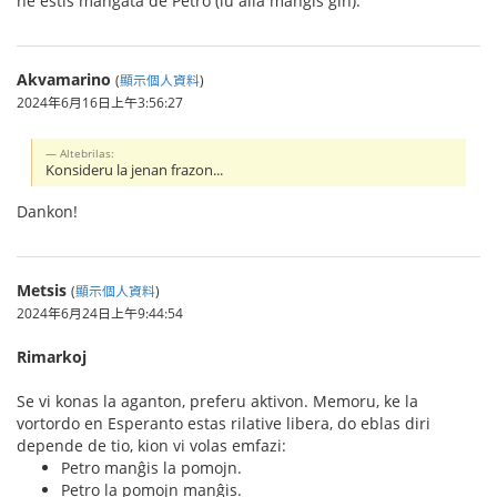
ne estis manĝata de Petro (iu alia manĝis ĝin).
Akvamarino
(
顯示個人資料
)
2024年6月16日上午3:56:27
Altebrilas:
Konsideru la jenan frazon...
Dankon!
Metsis
(
顯示個人資料
)
2024年6月24日上午9:44:54
Rimarkoj
Se vi konas la aganton, preferu aktivon. Memoru, ke la
vortordo en Esperanto estas rilative libera, do eblas diri
depende de tio, kion vi volas emfazi:
Petro manĝis la pomojn.
Petro la pomojn manĝis.