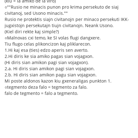
(kiu = la amiko de la viro)
○""Rusio ne minacis punon pro krima persekuto de siaj
civitanoj, sed Usono minacis.""
Rusio ne protektis siajn civitanojn per minaco persekuti IKK-
jugxistojn persekutajn tiujn civitanojn. Neank Usono.
(Kiel diri rekte kaj simple?)
○Malnovas cxi temo, ke SI volas flugi dangxere.
Tiu flugo celas plikoncizon kaj pliklarecon.
1.Hi kaj esa (ties) edzo aperis sen averto.
2.Hi diris ke sia amiko pagas sian vojagxon.
(Hi diris sian amikon pagi sian vojagxon).
2.a. Hi diris sian amikon pagi sian vojagxon.
2.b. Hi diris sian amikon pagu sian vojagxon.
Mi poste aldonos kazon kiu gxeneraligas punkton 1.
○tegmento deza falo = tegmento za falo.
falo de tegmento = falo a tegmento.