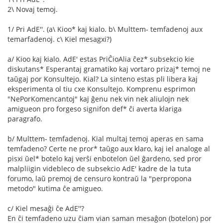
2\ Novaj temoj.
1/ Pri AdE''. (a\ Kioo* kaj kialo. b\ Multtem- temfadenoj aux
temarfadenoj. c\ Kiel mesagxi?)
a/ Kioo kaj kialo. AdE' estas PriĈioAlia ĉez* subsekcio kie
diskutans* Esperantaj gramatiko kaj vortaro prizaj* temoj ne
taŭgaj por Konsultejo. Kial? La sinteno estas pli libera kaj
eksperimenta ol tiu cxe Konsultejo. Komprenu esprimon
"NePorKomencantoj" kaj ĝenu nek vin nek aliulojn nek
amigueon pro forgeso signifon def* ĉi averta klariga
paragrafo.
b/ Multtem- temfadenoj. Kial multaj temoj aperas en sama
temfadeno? Certe ne pror* taŭgo aux klaro, kaj iel analoge al
pisxi ŭel* botelo kaj verŝi enbotelon ŭel ĝardeno, sed pror
malpliigin videbleco de subsekcio AdE' kadre de la tuta
forumo, laŭ premoj de censuro kontraŭ la "perpropona
metodo" kutima ĉe amigueo.
c/ Kiel mesaĝi ĉe AdE''?
En ĉi temfadeno uzu ĉiam vian saman mesaĝon (botelon) por