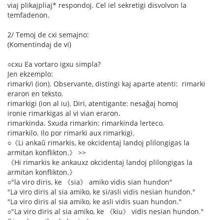
viaj plikajpliaj* respondoj. Cel iel sekretigi disvolvon la
temfadenon.
2/ Temoj de cxi semajno:
(Komentindaj de vi)
○cxu Ea vortaro igxu simpla?
Jen ekzemplo:
rimark/i (ion). Observante, distingi kaj aparte atenti: rimarki
eraron en teksto.
rimarkigi (ion al iu). Diri, atentigante: nesaĝaj homoj
ironie rimarkigas al vi vian eraron.
rimarkinda. Sxuda rimarkin: rimarkinda lerteco.
rimarkilo. Ilo por rimarki aux rimarkigi.
○《Li ankaŭ rimarkis, ke okcidentaj landoj plilongigas la
armitan konflikton.》 >>
《Hi rimarkis ke ankauxz okcidentaj landoj plilongigas la
armitan konflikton.》
○"la viro diris, ke 《sia》 amiko vidis sian hundon"
"La viro diris al sia amiko, ke si/asli vidis nesian hundon."
"La viro diris al sia amiko, ke asli vidis suan hundon."
○"La viro diris al sia amiko, ke 《kiu》 vidis nesian hundon."