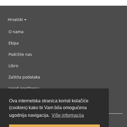
Hrvatski
O nama
Ekipa
Podržite nas
Libro
Zaštita podataka
Uvjeti korištenja
Kontaktiraj nas
Ova internetska stranica koristi kolačiće
(cookies) kako bi Vam bila omogućena
ugodnija navigacija.
Više informacija