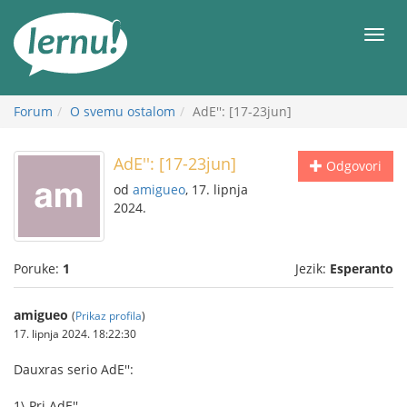
Sadržaj
Meni
Forum
O svemu ostalom
AdE'': [17-23jun]
AdE'': [17-23jun]
Odgovori
od
amigueo
, 17. lipnja
2024.
Poruke:
1
Jezik:
Esperanto
amigueo
(
Prikaz profila
)
17. lipnja 2024. 18:22:30
Dauxras serio AdE'':
1\ Pri AdE''.