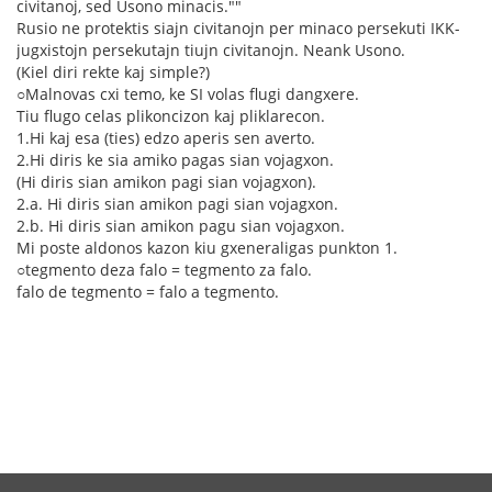
civitanoj, sed Usono minacis.""
Rusio ne protektis siajn civitanojn per minaco persekuti IKK-
jugxistojn persekutajn tiujn civitanojn. Neank Usono.
(Kiel diri rekte kaj simple?)
○Malnovas cxi temo, ke SI volas flugi dangxere.
Tiu flugo celas plikoncizon kaj pliklarecon.
1.Hi kaj esa (ties) edzo aperis sen averto.
2.Hi diris ke sia amiko pagas sian vojagxon.
(Hi diris sian amikon pagi sian vojagxon).
2.a. Hi diris sian amikon pagi sian vojagxon.
2.b. Hi diris sian amikon pagu sian vojagxon.
Mi poste aldonos kazon kiu gxeneraligas punkton 1.
○tegmento deza falo = tegmento za falo.
falo de tegmento = falo a tegmento.