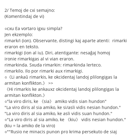
2/ Temoj de cxi semajno:
(Komentindaj de vi)
○cxu Ea vortaro igxu simpla?
Jen ekzemplo:
rimark/i (ion). Observante, distingi kaj aparte atenti: rimarki
eraron en teksto.
rimarkigi (ion al iu). Diri, atentigante: nesaĝaj homoj
ironie rimarkigas al vi vian eraron.
rimarkinda. Sxuda rimarkin: rimarkinda lerteco.
rimarkilo. Ilo por rimarki aux rimarkigi.
○《Li ankaŭ rimarkis, ke okcidentaj landoj plilongigas la
armitan konflikton.》 >>
《Hi rimarkis ke ankauxz okcidentaj landoj plilongigas la
armitan konflikton.》
○"la viro diris, ke 《sia》 amiko vidis sian hundon"
"La viro diris al sia amiko, ke si/asli vidis nesian hundon."
"La viro diris al sia amiko, ke asli vidis suan hundon."
○"La viro diris al sia amiko, ke 《kiu》 vidis nesian hundon."
(kiu = la amiko de la viro)
○""Rusio ne minacis punon pro krima persekuto de siaj