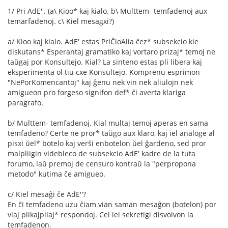
1/ Pri AdE''. (a\ Kioo* kaj kialo. b\ Multtem- temfadenoj aux
temarfadenoj. c\ Kiel mesagxi?)
a/ Kioo kaj kialo. AdE' estas PriĈioAlia ĉez* subsekcio kie
diskutans* Esperantaj gramatiko kaj vortaro prizaj* temoj ne
taŭgaj por Konsultejo. Kial? La sinteno estas pli libera kaj
eksperimenta ol tiu cxe Konsultejo. Komprenu esprimon
"NePorKomencantoj" kaj ĝenu nek vin nek aliulojn nek
amigueon pro forgeso signifon def* ĉi averta klariga
paragrafo.
b/ Multtem- temfadenoj. Kial multaj temoj aperas en sama
temfadeno? Certe ne pror* taŭgo aux klaro, kaj iel analoge al
pisxi ŭel* botelo kaj verŝi enbotelon ŭel ĝardeno, sed pror
malpliigin videbleco de subsekcio AdE' kadre de la tuta
forumo, laŭ premoj de censuro kontraŭ la "perpropona
metodo" kutima ĉe amigueo.
c/ Kiel mesaĝi ĉe AdE''?
En ĉi temfadeno uzu ĉiam vian saman mesaĝon (botelon) por
viaj plikajpliaj* respondoj. Cel iel sekretigi disvolvon la
temfadenon.