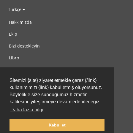
Türkçe
Hakkımızda
Ekip
Bizi destekleyin
Libro
Gizlilik Politikası
Sitemizi {site} ziyaret etmekle çerez {/link}
Kullanım Koşulları
kullanımımızı {link} kabul etmiş oluyorsunuz.
Bize ulaşın
Böylelikle size sunduğumuz hizmetin
kalitesini iyileştirmeye devam edebileceğiz.
Daha fazla bilgi
Kabul et
© 2002-2026 lernu.net |
Impressum