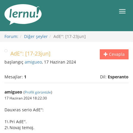
İçerik
Görüntüleme
Men
Forum:
Diğer şeyler
AdE'': [17-23jun]
AdE'': [17-23jun]
Cevapla
başlangıç
amigueo
, 17 Haziran 2024
Mesajlar:
1
Dil:
Esperanto
amigueo
(
Profili görüntüle
)
17 Haziran 2024 18:22:30
Dauxras serio AdE'':
1\ Pri AdE''.
2\ Novaj temoj.