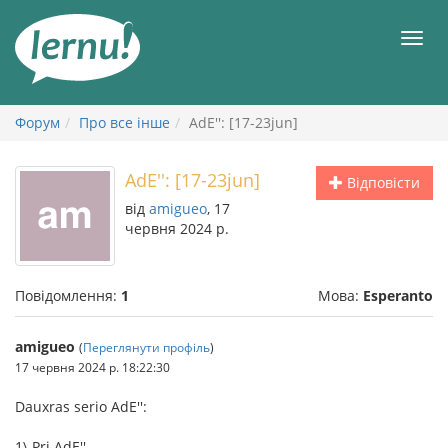
До
змісту
Мен
Форум
Про все інше
AdE'': [17-23jun]
AdE'': [17-23jun]
Відповісти
від
amigueo
, 17
червня 2024 р.
Повідомлення:
1
Мова:
Esperanto
amigueo
(
Переглянути профіль
)
17 червня 2024 р. 18:22:30
Dauxras serio AdE'':
1\ Pri AdE''.