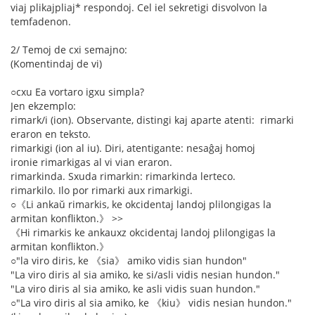
viaj plikajpliaj* respondoj. Cel iel sekretigi disvolvon la
temfadenon.
2/ Temoj de cxi semajno:
(Komentindaj de vi)
○cxu Ea vortaro igxu simpla?
Jen ekzemplo:
rimark/i (ion). Observante, distingi kaj aparte atenti: rimarki
eraron en teksto.
rimarkigi (ion al iu). Diri, atentigante: nesaĝaj homoj
ironie rimarkigas al vi vian eraron.
rimarkinda. Sxuda rimarkin: rimarkinda lerteco.
rimarkilo. Ilo por rimarki aux rimarkigi.
○《Li ankaŭ rimarkis, ke okcidentaj landoj plilongigas la
armitan konflikton.》 >>
《Hi rimarkis ke ankauxz okcidentaj landoj plilongigas la
armitan konflikton.》
○"la viro diris, ke 《sia》 amiko vidis sian hundon"
"La viro diris al sia amiko, ke si/asli vidis nesian hundon."
"La viro diris al sia amiko, ke asli vidis suan hundon."
○"La viro diris al sia amiko, ke 《kiu》 vidis nesian hundon."