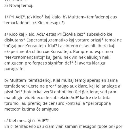
2\ Novaj temoj.
1/ Pri AdE''. (a\ Kioo* kaj kialo. b\ Multtem- temfadenoj aux
temarfadenoj. c\ Kiel mesagxi?)
a/ Kioo kaj kialo. AdE' estas PriĈioAlia ĉez* subsekcio kie
diskutans* Esperantaj gramatiko kaj vortaro prizaj* temoj ne
taŭgaj por Konsultejo. Kial? La sinteno estas pli libera kaj
eksperimenta ol tiu cxe Konsultejo. Komprenu esprimon
"NePorKomencantoj" kaj ĝenu nek vin nek aliulojn nek
amigueon pro forgeso signifon def* ĉi averta klariga
paragrafo.
b/ Multtem- temfadenoj. Kial multaj temoj aperas en sama
temfadeno? Certe ne pror* taŭgo aux klaro, kaj iel analoge al
pisxi ŭel* botelo kaj verŝi enbotelon ŭel ĝardeno, sed pror
malpliigin videbleco de subsekcio AdE' kadre de la tuta
forumo, laŭ premoj de censuro kontraŭ la "perpropona
metodo" kutima ĉe amigueo.
c/ Kiel mesaĝi ĉe AdE''?
En ĉi temfadeno uzu ĉiam vian saman mesaĝon (botelon) por