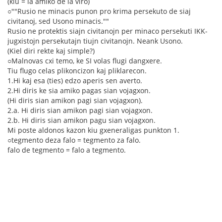
(kiu = la amiko de la viro)
○""Rusio ne minacis punon pro krima persekuto de siaj
civitanoj, sed Usono minacis.""
Rusio ne protektis siajn civitanojn per minaco persekuti IKK-
jugxistojn persekutajn tiujn civitanojn. Neank Usono.
(Kiel diri rekte kaj simple?)
○Malnovas cxi temo, ke SI volas flugi dangxere.
Tiu flugo celas plikoncizon kaj pliklarecon.
1.Hi kaj esa (ties) edzo aperis sen averto.
2.Hi diris ke sia amiko pagas sian vojagxon.
(Hi diris sian amikon pagi sian vojagxon).
2.a. Hi diris sian amikon pagi sian vojagxon.
2.b. Hi diris sian amikon pagu sian vojagxon.
Mi poste aldonos kazon kiu gxeneraligas punkton 1.
○tegmento deza falo = tegmento za falo.
falo de tegmento = falo a tegmento.