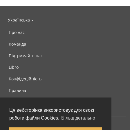
Українська
Про нас
Команда
Підтримайте нас
Libro
Конфідеційність
Правила
Контакти
Ця вебсторінка використовує для своєї
роботи файли Cookies.
Більш детально