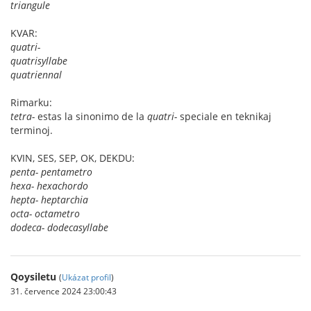
triangule
KVAR:
quatri-
quatrisyllabe
quatriennal
Rimarku:
tetra-
estas la sinonimo de la
quatri-
speciale en teknikaj
terminoj.
KVIN, SES, SEP, OK, DEKDU:
penta- pentametro
hexa- hexachordo
hepta- heptarchia
octa- octametro
dodeca- dodecasyllabe
Qoysiletu
(
Ukázat profil
)
31. července 2024 23:00:43