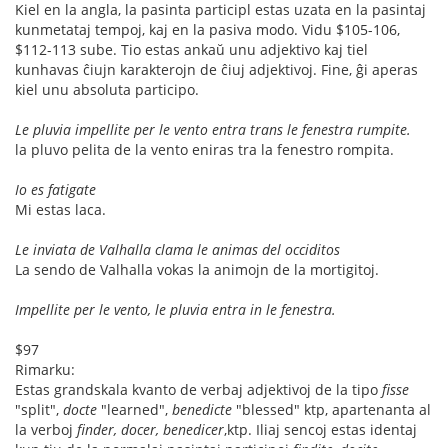
Kiel en la angla, la pasinta participl estas uzata en la pasintaj
kunmetataj tempoj, kaj en la pasiva modo. Vidu $105-106,
$112-113 sube. Tio estas ankaŭ unu adjektivo kaj tiel
kunhavas ĉiujn karakterojn de ĉiuj adjektivoj. Fine, ĝi aperas
kiel unu absoluta participo.
Le pluvia impellite per le vento entra trans le fenestra rumpite.
la pluvo pelita de la vento eniras tra la fenestro rompita.
Io es fatigate
Mi estas laca.
Le inviata de Valhalla clama le animas del occiditos
La sendo de Valhalla vokas la animojn de la mortigitoj.
Impellite per le vento, le pluvia entra in le fenestra.
$97
Rimarku:
Estas grandskala kvanto de verbaj adjektivoj de la tipo
fisse
"split",
docte
"learned",
benedicte
"blessed" ktp, apartenanta al
la verboj
finder, docer, benedicer
,ktp. Iliaj sencoj estas identaj