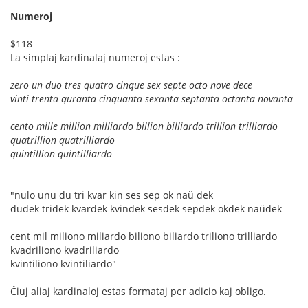
Numeroj
$118
La simplaj kardinalaj numeroj estas :
zero un duo tres quatro cinque sex septe octo nove dece
vinti trenta quranta cinquanta sexanta septanta octanta novanta
cento mille million milliardo billion billiardo trillion trilliardo
quatrillion quatrilliardo
quintillion quintilliardo
"nulo unu du tri kvar kin ses sep ok naŭ dek
dudek tridek kvardek kvindek sesdek sepdek okdek naŭdek
cent mil miliono miliardo biliono biliardo triliono trilliardo
kvadriliono kvadriliardo
kvintiliono kvintiliardo"
Ĉiuj aliaj kardinaloj estas formataj per adicio kaj obligo.