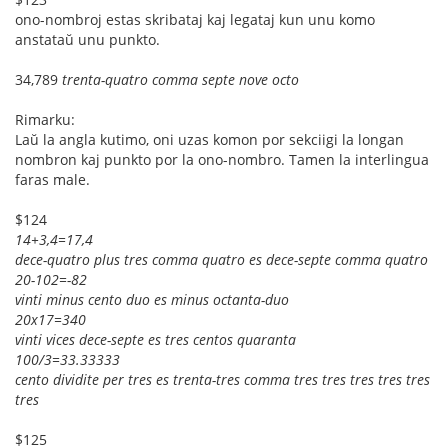
ono-nombroj estas skribataj kaj legataj kun unu komo
anstataŭ unu punkto.
34,789
trenta-quatro comma septe nove octo
Rimarku:
Laŭ la angla kutimo, oni uzas komon por sekciigi la longan
nombron kaj punkto por la ono-nombro. Tamen la interlingua
faras male.
$124
14+3,4=17,4
dece-quatro plus tres comma quatro es dece-septe comma quatro
20-102=-82
vinti minus cento duo es minus octanta-duo
20x17=340
vinti vices dece-septe es tres centos quaranta
100/3=33.33333
cento dividite per tres es trenta-tres comma tres tres tres tres tres
tres
$125