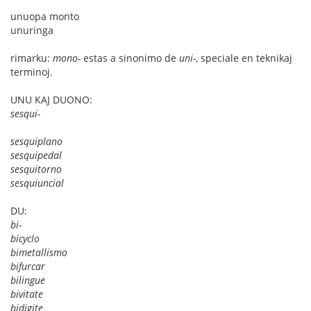
unuopa monto
unuringa
rimarku:
mono-
estas a sinonimo de
uni-
, speciale en teknikaj
terminoj.
UNU KAJ DUONO:
sesqui-
sesquiplano
sesquipedal
sesquitorno
sesquiuncial
DU:
bi-
bicyclo
bimetallismo
bifurcar
bilingue
bivitate
bidigite