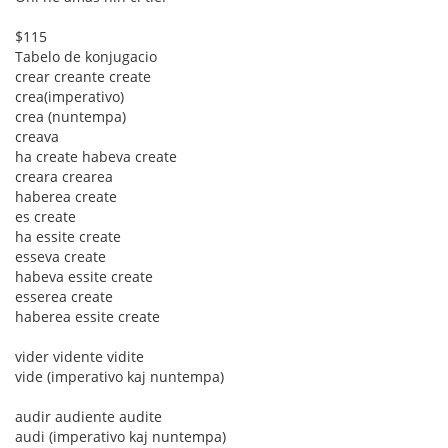
$115
Tabelo de konjugacio
crear creante create
crea(imperativo)
crea (nuntempa)
creava
ha create habeva create
creara crearea
haberea create
es create
ha essite create
esseva create
habeva essite create
esserea create
haberea essite create
vider vidente vidite
vide (imperativo kaj nuntempa)
audir audiente audite
audi (imperativo kaj nuntempa)