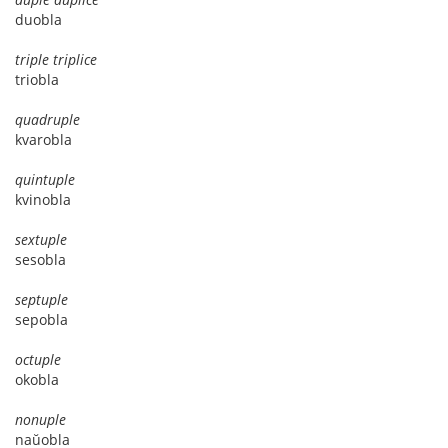
duobla
triple triplice
triobla
quadruple
kvarobla
quintuple
kvinobla
sextuple
sesobla
septuple
sepobla
octuple
okobla
nonuple
naŭobla