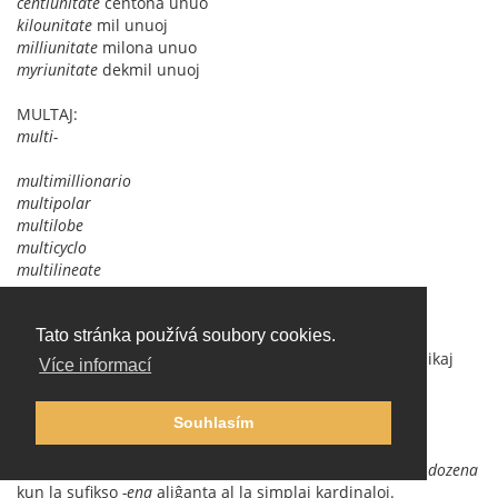
centiunitate
centona unuo
kilounitate
mil unuoj
milliunitate
milona unuo
myriunitate
dekmil unuoj
MULTAJ:
multi-
multimillionario
multipolar
multilobe
multicyclo
multilineate
Rimarku:
Tato stránka používá soubory cookies.
la formo
poly-
estas sinonimo de
multi-
speciale en teknikaj
Více informací
terminoj. Oni ankaŭ povas uzi
pluri-
por indiki plurajn,
anstataŭ multajn.
Souhlasím
$129
La kolektivaj numeroj estas formataj post la modelo de
dozena
kun la sufikso
-ena
aliĝanta al la simplaj kardinaloj.