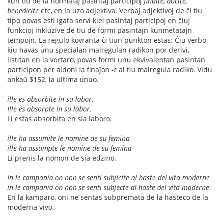
kun tiu de la normalaj pasintaj participoj
findite, docite,
benedicite
etc, en la uzo adjektiva. Verbaj adjektivoj de ĉi tiu
tipo povas esti igata servi kiel pasintaj participoj en ĉiuj
funkcioj inkluzive de tiu de formi pasintajn kunmetatajn
tempojn. La regulo kovranta ĉi tiun punkton estas: Ĉiu verbo
kiu havas unu specialan malregulan radikon por derivi,
listitan en la vortaro, povas formi unu ekvivalentan pasintan
participon per aldoni la finaĵon
-e
al tiu malregula radiko. Vidu
ankaŭ $152, la ultima unuo.
ille es absorbite in su labor.
Ille es absorpte in su labor.
Li estas absorbita en sia laboro.
ille ha assumite le nomine de su femina
ille ha assumpte le nomine de su femina
Li prenis la nomon de sia edzino.
In le campania on non se senti subjicite al haste del vita moderne
in le campania on non se senti subjecte al haste del vita moderne
En la kamparo, oni ne sentas subpremata de la hasteco de la
moderna vivo.