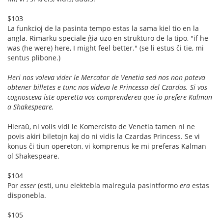
$103
La funkcioj de la pasinta tempo estas la sama kiel tio en la
angla. Rimarku speciale ĝia uzo en strukturo de la tipo, "if he
was (he were) here, I might feel better." (se li estus ĉi tie, mi
sentus plibone.)
Heri nos voleva vider le Mercator de Venetia sed nos non poteva
obtener billetes e tunc nos videva le Princessa del Czardas. Si vos
cognosceva iste operetta vos comprenderea que io prefere Kalman
a Shakespeare.
Hieraŭ, ni volis vidi le Komercisto de Venetia tamen ni ne
povis akiri biletojn kaj do ni vidis la Czardas Princess. Se vi
konus ĉi tiun opereton, vi komprenus ke mi preferas Kalman
ol Shakespeare.
$104
Por
esser
(esti, unu elektebla malregula pasintformo
era
estas
disponebla.
$105