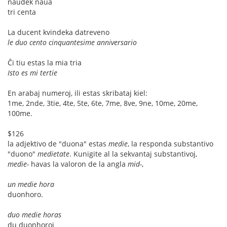
naŭdek naŭa
tri centa
La ducent kvindeka datreveno
le duo cento cinquantesime anniversario
Ĉi tiu estas la mia tria
Isto es mi tertie
En arabaj numeroj, ili estas skribataj kiel:
1me, 2nde, 3tie, 4te, 5te, 6te, 7me, 8ve, 9ne, 10me, 20me,
100me.
$126
la adjektivo de "duona" estas
medie
, la responda substantivo
"duono"
medietate
. Kunigite al la sekvantaj substantivoj,
medie-
havas la valoron de la angla
mid-
,
un medie hora
duonhoro.
duo medie horas
du duonhoroj