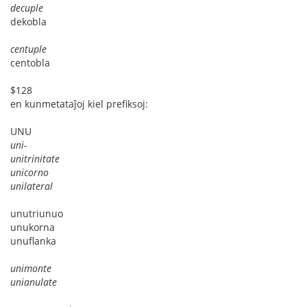
decuple
dekobla
centuple
centobla
$128
en kunmetataĵoj kiel prefiksoj:
UNU
uni-
unitrinitate
unicorno
unilateral
unutriunuo
unukorna
unuflanka
unimonte
unianulate