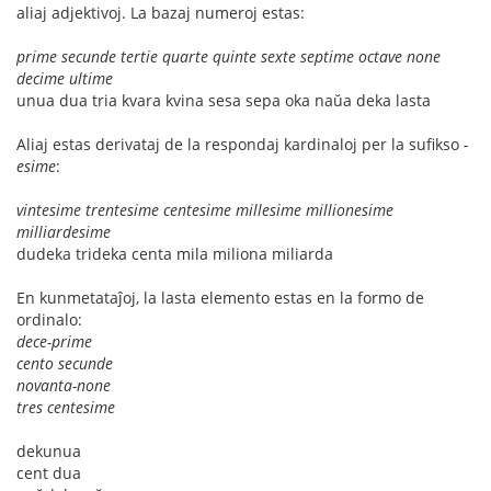
aliaj adjektivoj. La bazaj numeroj estas:
prime secunde tertie quarte quinte sexte septime octave none
decime ultime
unua dua tria kvara kvina sesa sepa oka naŭa deka lasta
Aliaj estas derivataj de la respondaj kardinaloj per la sufikso
-
esime
:
vintesime trentesime centesime millesime millionesime
milliardesime
dudeka trideka centa mila miliona miliarda
En kunmetataĵoj, la lasta elemento estas en la formo de
ordinalo:
dece-prime
cento secunde
novanta-none
tres centesime
dekunua
cent dua