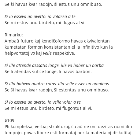
Se ŝi havus kvar radojn, ŝi estus unu omnibuso.
Si io esseva un avetto, io volarea a te
Se mi estus unu birdeto, mi flugus al vi.
Rimarku:
Ambaŭ futuro kaj kondiĉoformo havas ekvivalentan
kumetatan formon konsistantan el la infinitivo kun la
helpvortetoj
va
kaj
velle
respektive.
Si ille attende asssatis longe, ille va haber un barba
Se li atendas sufiĉe longe, li havos barbon.
Si illa habeva quatro rotas, illa velle esser un omnibus
Se ŝi havus kvar radojn, ŝi estontus unu omnibuso.
Si io esseva un avetto, io velle volar a te
Se mi estus unu birdeto, mi flugontus al vi.
$109
Pli kompleksaj verbaj strukturoj, ĉu aŭ ne oni deziras nomi ilin
tempojn, povas libere esti formataj per la materialoj diskutitaj