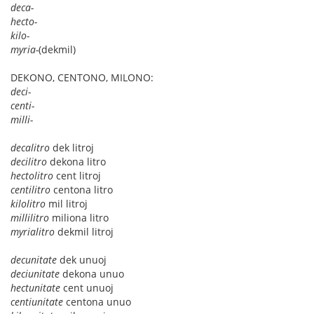
deca-
hecto-
kilo-
myria-
(dekmil)
DEKONO, CENTONO, MILONO:
deci-
centi-
milli-
decalitro
dek litroj
decilitro
dekona litro
hectolitro
cent litroj
centilitro
centona litro
kilolitro
mil litroj
millilitro
miliona litro
myrialitro
dekmil litroj
decunitate
dek unuoj
deciunitate
dekona unuo
hectunitate
cent unuoj
centiunitate
centona unuo