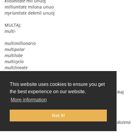
kilounitate
mil unuoj
milliunitate
milona unuo
myriunitate
dekmil unuoj
MULTAJ:
multi-
multimillionario
multipolar
multilobe
multicyclo
multilineate
This website uses cookies to ensure you get
Rimarku:
la formo
poly-
estas sinonimo de
multi-
speciale en teknikaj
the best experience on our website.
terminoj. Oni ankaŭ povas uzi
pluri-
por indiki plurajn,
More information
anstataŭ multajn.
Got it!
$129
La kolektivaj numeroj estas formataj post la modelo de
dozena
kun la sufikso
-ena
aliĝanta al la simplaj kardinaloj.