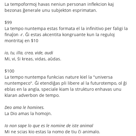
La tempoformoj havas neniun personan inflekcion kaj
bezonas ĝenerale unu subjekton esprimatan.
$99
La tempo nuntempa estas formata el la infinitivo per faligi la
finaĵon
-r
. Ĝi estas akcentita kongruante kun la reguloj
montritaj en $10
io, tu, illa, crea, vide, audi
Mi, vi, ŝi kreas, vidas, aŭdas.
$100
La tempo nuntempa funkcias nature kiel la "universa
nuntempeco". Ĝi etendiĝas pli libere al la futurotempo, ol ĝi
eblas en la angla, speciale kiam la strukturo enhavas unu
klaran adverbon de tempo.
Deo ama le homines.
La Dio amas la homojn.
Io non sape lo que es le nomine de iste animal
Mi ne scias kio estas la nomo de tiu ĉi animalo.