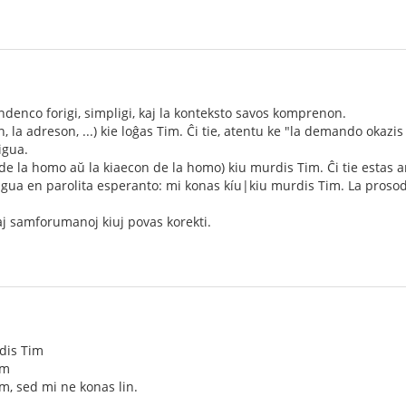
ndenco forigi, simpligi, kaj la konteksto savos komprenon.
, la adreson, ...) kie loĝas Tim. Ĉi tie, atentu ke "la demando okazis
igua.
 de la homo aŭ la kiaecon de la homo) kiu murdis Tim. Ĉi tie estas 
igua en parolita esperanto: mi konas kíu|kiu murdis Tim. La prosod
iaj samforumanoj kiuj povas korekti.
dis Tim
im
im, sed mi ne konas lin.