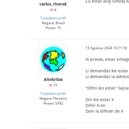
Ĉu estas aliaj similaj
carlos_riveraE
6
Tunjukkan profil
Negara: Brazil
Pesan: 15
13 Agustus 2024 10.11.18
Vi pravas, estas sinta
Li demandas kie estas 
Li demandas la adreson
Altebrilas
77
"Difini kio estas" ŝaj
Tunjukkan profil
Negara: Perancis
Diri kio estas X
Pesan: 5392
Difini X-on
Doni la difinon de X