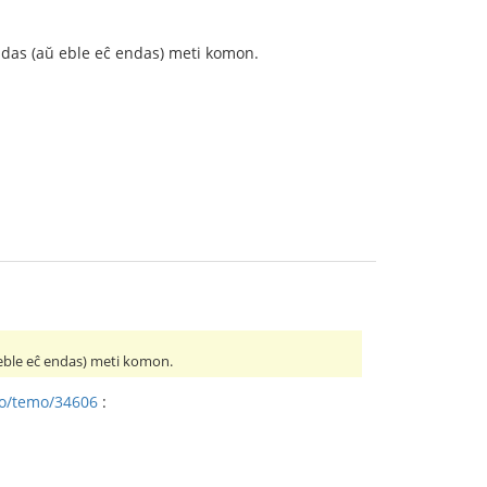
j indas (aŭ eble eĉ endas) meti komon.
aŭ eble eĉ endas) meti komon.
mo/temo/34606
: