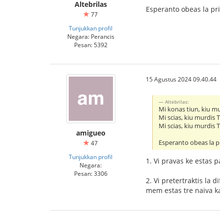
Altebrilas
Esperanto obeas la pri
77
Tunjukkan profil
Negara: Perancis
Pesan: 5392
15 Agustus 2024 09.40.44
Altebrilas:
Mi konas tiun, kiu m
Mi scias, kiu murdis 
Mi scias, kiu murdis 
amigueo
Esperanto obeas la p
47
Tunjukkan profil
1. Vi pravas ke estas p
Negara:
Pesan: 3306
2. Vi pretertraktis la
mem estas tre naiva kaj