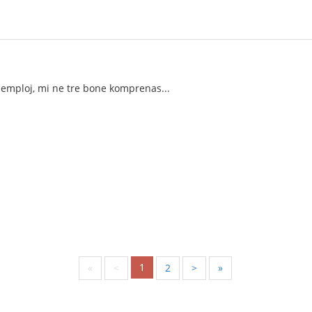
zemploj, mi ne tre bone komprenas...
1
«
<
2
>
»