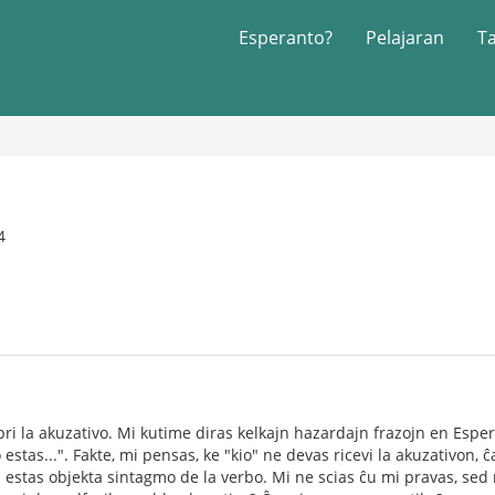
Esperanto?
Pelajaran
T
o
4
ri la akuzativo. Mi kutime diras kelkajn hazardajn frazojn en Esper
o estas...". Fakte, mi pensas, ke "kio" ne devas ricevi la akuzativon,
s" estas objekta sintagmo de la verbo. Mi ne scias ĉu mi pravas, sed