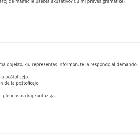
 kazoj de malfacile uzebla akuzativo? Ĉu mi pravas gramatike?
gma objekto, kiu reprezentas informon, te la respondo al demando.
la poŝtoficejo
 de la poŝtoficejo
nas pleonasma kaj konfuziga: