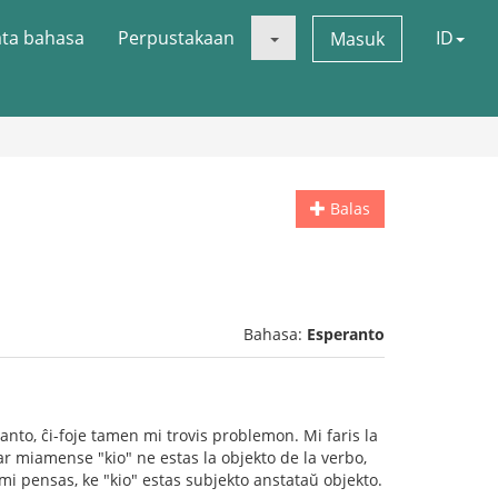
ata bahasa
Perpustakaan
ID
Masuk
Balas
Bahasa:
Esperanto
anto, ĉi-foje tamen mi trovis problemon. Mi faris la
 ĉar miamense "kio" ne estas la objekto de la verbo,
 mi pensas, ke "kio" estas subjekto anstataŭ objekto.