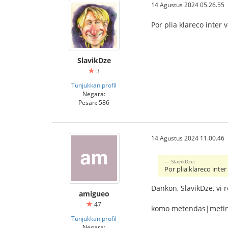
14 Agustus 2024 05.26.55
Por plia klareco inter 
SlavikDze
3
Tunjukkan profil
Negara:
Pesan: 586
14 Agustus 2024 11.00.46
SlavikDze:
Por plia klareco inter
Dankon, SlavikDze, vi
amigueo
47
komo metendas|metin
Tunjukkan profil
Negara: