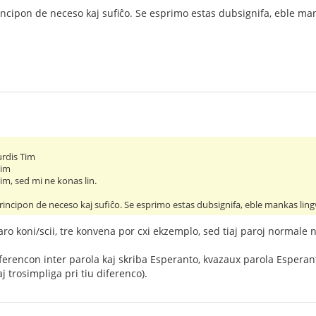
ncipon de neceso kaj sufiĉo. Se esprimo estas dubsignifa, eble man
urdis Tim
Tim
Tim, sed mi ne konas lin.
rincipon de neceso kaj sufiĉo. Se esprimo estas dubsignifa, eble mankas ling
aro koni/scii, tre konvena por cxi ekzemplo, sed tiaj paroj normale n
 diferencon inter parola kaj skriba Esperanto, kvazaux parola Esper
 trosimpliga pri tiu diferenco).