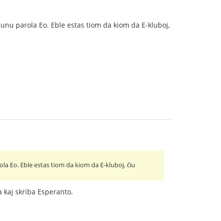
 unu parola Eo. Eble estas tiom da kiom da E-kluboj,
ola Eo. Eble estas tiom da kiom da E-kluboj, ĉiu
a kaj skriba Esperanto.