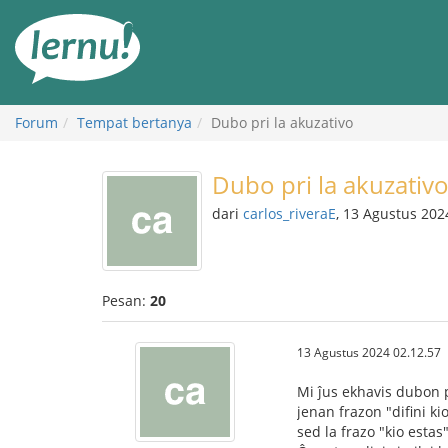
Ke
daftar
isi
Forum
Tempat bertanya
Dubo pri la akuzativo
Dubo pri la akuzativ
dari
carlos_riveraE
, 13 Agustus 202
Pesan:
20
13 Agustus 2024 02.12.57
Mi ĵus ekhavis dubon p
jenan frazon "difini ki
sed la frazo "kio esta