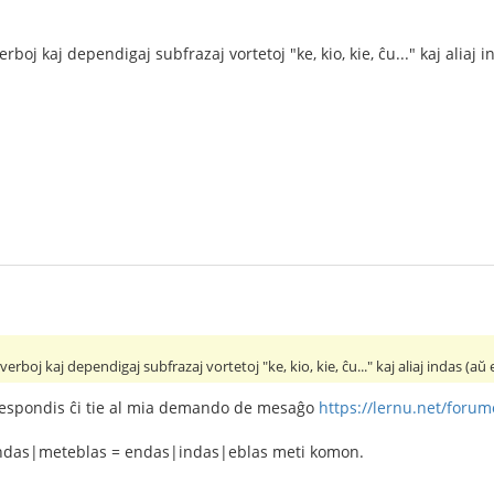
verboj kaj dependigaj subfrazaj vortetoj "ke, kio, kie, ĉu..." kaj alia
 verboj kaj dependigaj subfrazaj vortetoj "ke, kio, kie, ĉu..." kaj aliaj indas (
 respondis ĉi tie al mia demando de mesaĝo
https://lernu.net/foru
das|meteblas = endas|indas|eblas meti komon.