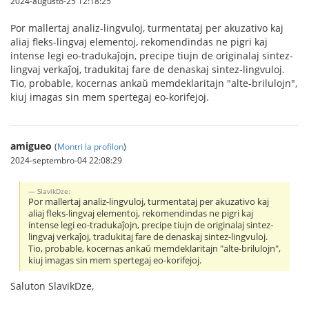
2024-aŭgusto-25 12:18:25
Por mallertaj analiz-lingvuloj, turmentataj per akuzativo kaj
aliaj fleks-lingvaj elementoj, rekomendindas ne pigri kaj
intense legi eo-tradukaĵojn, precipe tiujn de originalaj sintez-
lingvaj verkaĵoj, tradukitaj fare de denaskaj sintez-lingvuloj.
Tio, probable, kocernas ankaŭ memdeklaritajn "alte-brilulojn",
kiuj imagas sin mem spertegaj eo-korifejoj.
amigueo
(
Montri la profilon
)
2024-septembro-04 22:08:29
SlavikDze:
Por mallertaj analiz-lingvuloj, turmentataj per akuzativo kaj
aliaj fleks-lingvaj elementoj, rekomendindas ne pigri kaj
intense legi eo-tradukaĵojn, precipe tiujn de originalaj sintez-
lingvaj verkaĵoj, tradukitaj fare de denaskaj sintez-lingvuloj.
Tio, probable, kocernas ankaŭ memdeklaritajn "alte-brilulojn",
kiuj imagas sin mem spertegaj eo-korifejoj.
Saluton SlavikDze,