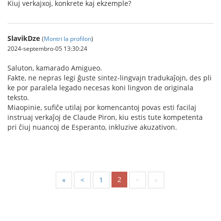
Kiuj verkajxoj, konkrete kaj ekzemple?
SlavikDze
(
Montri la profilon
)
2024-septembro-05 13:30:24
Saluton, kamarado Amigueo.
Fakte, ne nepras legi ĝuste sintez-lingvajn tradukaĵojn, des pli
ke por paralela legado necesas koni lingvon de originala
teksto.
Miaopinie, sufiĉe utilaj por komencantoj povas esti facilaj
instruaj verkaĵoj de Claude Piron, kiu estis tute kompetenta
pri ĉiuj nuancoj de Esperanto, inkluzive akuzativon.
2
«
<
1
>
»