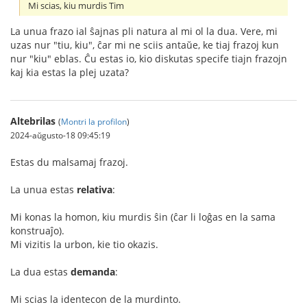
Mi scias, kiu murdis Tim
La unua frazo ial ŝajnas pli natura al mi ol la dua. Vere, mi
uzas nur "tiu, kiu", ĉar mi ne sciis antaŭe, ke tiaj frazoj kun
nur "kiu" eblas. Ĉu estas io, kio diskutas specife tiajn frazojn
kaj kia estas la plej uzata?
Altebrilas
(
Montri la profilon
)
2024-aŭgusto-18 09:45:19
Estas du malsamaj frazoj.
La unua estas
relativa
:
Mi konas la homon, kiu murdis ŝin (ĉar li loĝas en la sama
konstruaĵo).
Mi vizitis la urbon, kie tio okazis.
La dua estas
demanda
:
Mi scias la identecon de la murdinto.