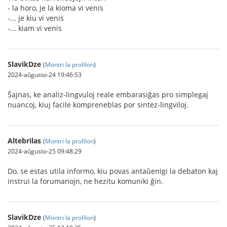
- la horo, je la kioma vi venis
-... je kiu vi venis
-... kiam vi venis
SlavikDze
(
Montri la profilon
)
2024-aŭgusto-24 19:46:53
Ŝajnas, ke analiz-lingvuloj reale embarasiĝas pro simplegaj
nuancoj, kiuj facile kompreneblas por sintez-lingviloj.
Altebrilas
(
Montri la profilon
)
2024-aŭgusto-25 09:48:29
Do, se estas utila informo, kiu povas antaŭenigi la debaton kaj
instrui la forumanojn, ne hezitu komuniki ĝin.
SlavikDze
(
Montri la profilon
)