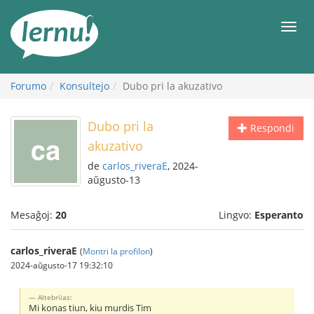
Al
la
Men
enhavo
Forumo
Konsultejo
Dubo pri la akuzativo
Dubo pri la
Respondi
akuzativo
de
carlos_riveraE
, 2024-
aŭgusto-13
Mesaĝoj:
20
Lingvo:
Esperanto
carlos_riveraE
(
Montri la profilon
)
2024-aŭgusto-17 19:32:10
Altebrilas:
Mi konas tiun, kiu murdis Tim