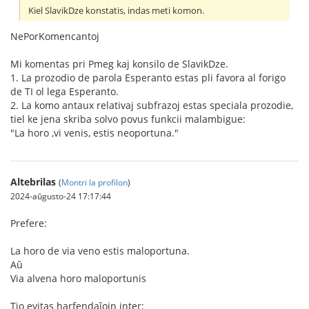
Kiel SlavikDze konstatis, indas meti komon.
NePorKomencantoj
Mi komentas pri Pmeg kaj konsilo de SlavikDze.
1. La prozodio de parola Esperanto estas pli favora al forigo
de TI ol lega Esperanto.
2. La komo antaux relativaj subfrazoj estas speciala prozodie,
tiel ke jena skriba solvo povus funkcii malambigue:
"La horo ,vi venis, estis neoportuna."
Altebrilas
(
Montri la profilon
)
2024-aŭgusto-24 17:17:44
Prefere:
La horo de via veno estis maloportuna.
Aŭ
Via alvena horo maloportunis
Tio evitas harfendaĵojn inter: