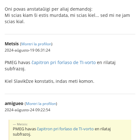
Oni povas anstataŭigi per aliaj demandoj:
Mi scias kiam ŝi estis murdata, mi scias kiel... sed mi ne jam
scias kial.
Metsis
(
Montri la profilon
)
2024-aŭgusto-19 06:31:24
PMEG havas
ĉapitron pri forlaso de TI-vorto
en rilataj
subfrazoj.
Kiel SlavikDze konstatis, indas meti komon.
amigueo
(
Montri la profilon
)
2024-aŭgusto-24 09:22:54
Metsis:
PMEG havas
ĉapitron pri forlaso de TI-vorto
en rilataj
subfrazoj.