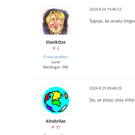
2024 8 24 19:46:53
Ŝajnas, ke analiz-ling
SlavikDze
3
Å vise profilen
Land:
Meldinger: 586
2024 8 25 09:48:29
Do, se estas utila inf
Altebrilas
77