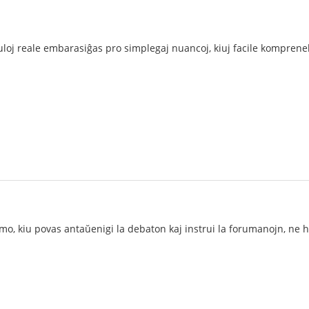
vuloj reale embarasiĝas pro simplegaj nuancoj, kiuj facile kompreneb
ormo, kiu povas antaŭenigi la debaton kaj instrui la forumanojn, ne 