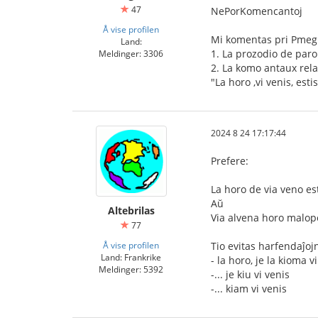
47
NePorKomencantoj
Å vise profilen
Mi komentas pri Pmeg 
Land:
1. La prozodio de parol
Meldinger: 3306
2. La komo antaux rela
"La horo ,vi venis, est
2024 8 24 17:17:44
Prefere:
La horo de via veno es
Aŭ
Altebrilas
Via alvena horo malop
77
Å vise profilen
Tio evitas harfendaĵojn
Land: Frankrike
- la horo, je la kioma v
Meldinger: 5392
-... je kiu vi venis
-... kiam vi venis