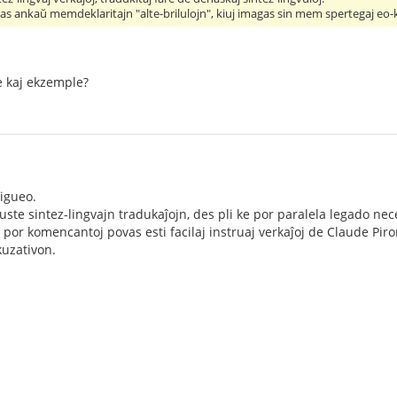
as ankaŭ memdeklaritajn "alte-brilulojn", kiuj imagas sin mem spertegaj eo-k
te kaj ekzemple?
igueo.
uste sintez-lingvajn tradukaĵojn, des pli ke por paralela legado nec
j por komencantoj povas esti facilaj instruaj verkaĵoj de Claude Pir
kuzativon.