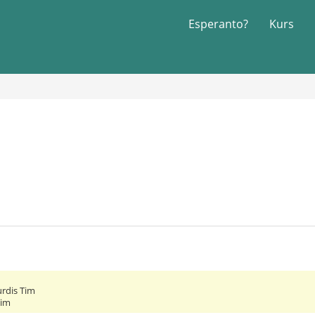
Esperanto?
Kurs
o
urdis Tim
Tim