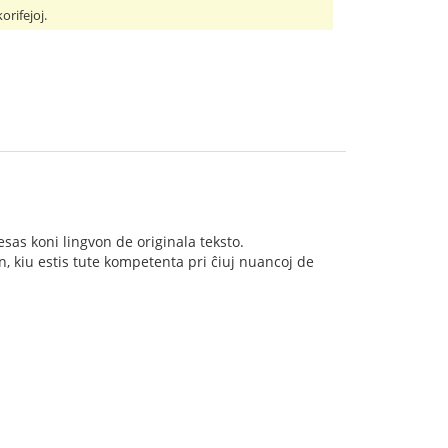
orifejoj.
esas koni lingvon de originala teksto.
on, kiu estis tute kompetenta pri ĉiuj nuancoj de