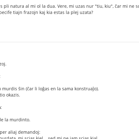
s pli natura al mi ol la dua. Vere, mi uzas nur "tiu, kiu", ĉar mi ne s
pecife tiajn frazojn kaj kia estas la plej uzata?
zoj.
:
 murdis ŝin (ĉar li loĝas en la sama konstruaĵo).
tio okazis.
a
:
de la murdinto.
per aliaj demandoj:
murdata, mi scias kiel... sed mi ne jam scias kial.