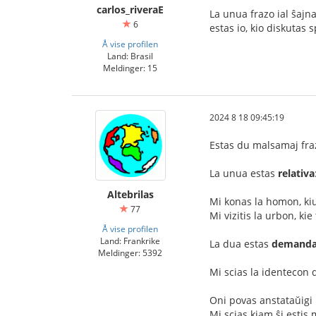
carlos_riveraE
La unua frazo ial ŝajna
6
estas io, kio diskutas s
Å vise profilen
Land: Brasil
Meldinger: 15
2024 8 18 09:45:19
Estas du malsamaj fra
La unua estas
relativa
Altebrilas
Mi konas la homon, kiu
77
Mi vizitis la urbon, kie 
Å vise profilen
Land: Frankrike
La dua estas
demand
Meldinger: 5392
Mi scias la identecon 
Oni povas anstataŭigi 
Mi scias kiam ŝi estis 