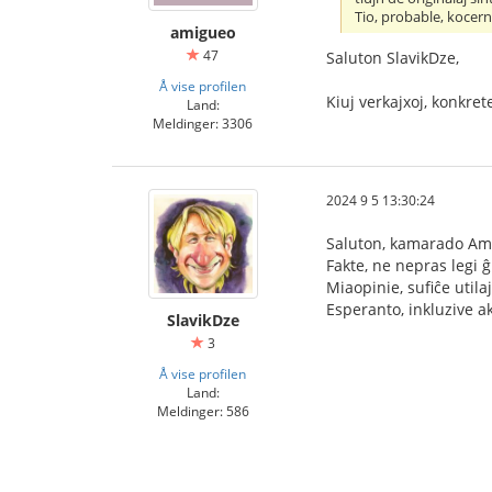
Tio, probable, kocern
amigueo
47
Saluton SlavikDze,
Å vise profilen
Kiuj verkajxoj, konkre
Land:
Meldinger: 3306
2024 9 5 13:30:24
Saluton, kamarado Am
Fakte, ne nepras legi ĝ
Miaopinie, sufiĉe utila
Esperanto, inkluzive a
SlavikDze
3
Å vise profilen
Land:
Meldinger: 586