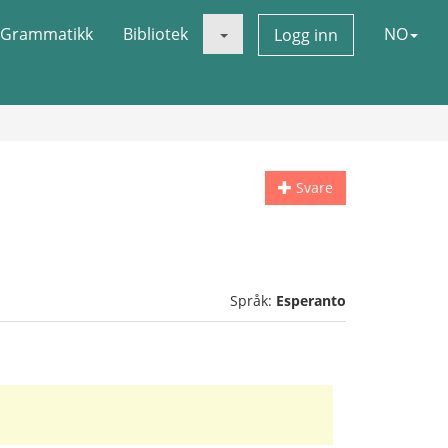
Grammatikk
Bibliotek
NO
Logg inn
Svare
Språk:
Esperanto