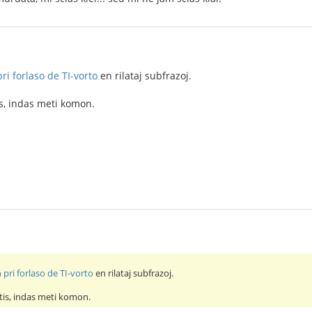
ri forlaso de TI-vorto
en rilataj subfrazoj.
is, indas meti komon.
 pri forlaso de TI-vorto
en rilataj subfrazoj.
tis, indas meti komon.