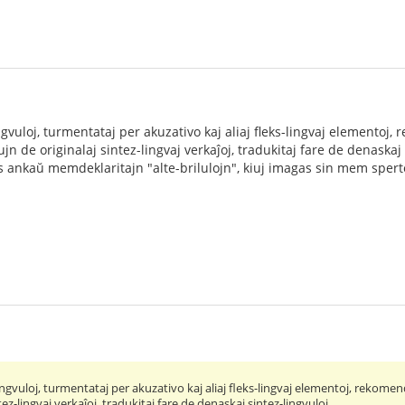
ngvuloj, turmentataj per akuzativo kaj aliaj fleks-lingvaj elementoj,
ujn de originalaj sintez-lingvaj verkaĵoj, tradukitaj fare de denaskaj 
s ankaŭ memdeklaritajn "alte-brilulojn", kiuj imagas sin mem sperte
lingvuloj, turmentataj per akuzativo kaj aliaj fleks-lingvaj elementoj, rekomen
ntez-lingvaj verkaĵoj, tradukitaj fare de denaskaj sintez-lingvuloj.