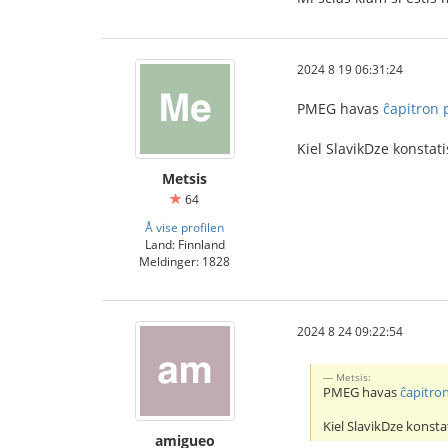
2024 8 19 06:31:24
PMEG havas
ĉapitron p
Kiel SlavikDze konstat
Metsis
64
Å vise profilen
Land: Finnland
Meldinger: 1828
2024 8 24 09:22:54
Metsis:
PMEG havas
ĉapitron
Kiel SlavikDze konsta
amigueo