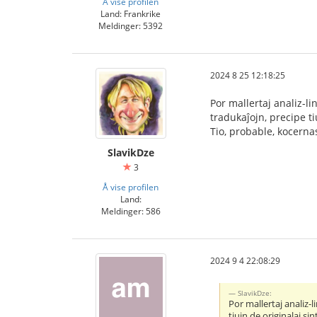
Å vise profilen
Land: Frankrike
Meldinger: 5392
2024 8 25 12:18:25
Por mallertaj analiz-li
tradukaĵojn, precipe ti
Tio, probable, kocerna
SlavikDze
3
Å vise profilen
Land:
Meldinger: 586
2024 9 4 22:08:29
SlavikDze:
Por mallertaj analiz-
tiujn de originalaj si