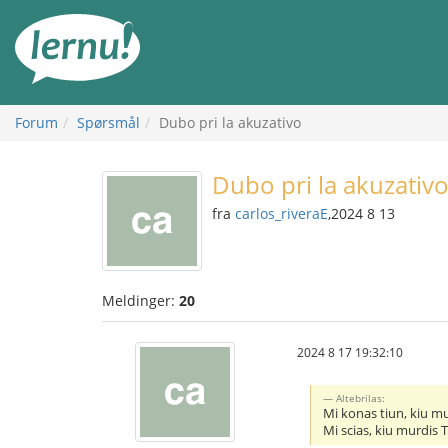
Til
innholdet
Forum
Spørsmål
Dubo pri la akuzativo
Dubo pri la akuzativ
fra
carlos_riveraE
,2024 8 13
Meldinger:
20
2024 8 17 19:32:10
Altebrilas:
Mi konas tiun, kiu m
Mi scias, kiu murdis 