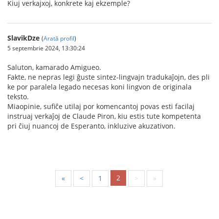
Kiuj verkajxoj, konkrete kaj ekzemple?
SlavikDze
(
Arată profil
)
5 septembrie 2024, 13:30:24
Saluton, kamarado Amigueo.
Fakte, ne nepras legi ĝuste sintez-lingvajn tradukaĵojn, des pli
ke por paralela legado necesas koni lingvon de originala
teksto.
Miaopinie, sufiĉe utilaj por komencantoj povas esti facilaj
instruaj verkaĵoj de Claude Piron, kiu estis tute kompetenta
pri ĉiuj nuancoj de Esperanto, inkluzive akuzativon.
2
«
<
1
>
»