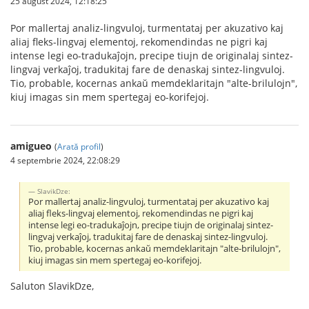
25 august 2024, 12:18:25
Por mallertaj analiz-lingvuloj, turmentataj per akuzativo kaj
aliaj fleks-lingvaj elementoj, rekomendindas ne pigri kaj
intense legi eo-tradukaĵojn, precipe tiujn de originalaj sintez-
lingvaj verkaĵoj, tradukitaj fare de denaskaj sintez-lingvuloj.
Tio, probable, kocernas ankaŭ memdeklaritajn "alte-brilulojn",
kiuj imagas sin mem spertegaj eo-korifejoj.
amigueo
(
Arată profil
)
4 septembrie 2024, 22:08:29
SlavikDze:
Por mallertaj analiz-lingvuloj, turmentataj per akuzativo kaj
aliaj fleks-lingvaj elementoj, rekomendindas ne pigri kaj
intense legi eo-tradukaĵojn, precipe tiujn de originalaj sintez-
lingvaj verkaĵoj, tradukitaj fare de denaskaj sintez-lingvuloj.
Tio, probable, kocernas ankaŭ memdeklaritajn "alte-brilulojn",
kiuj imagas sin mem spertegaj eo-korifejoj.
Saluton SlavikDze,