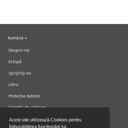
Română
Despre noi
Echipă
Sprijiniți-ne
Libro
Protecția datelor
Condiții de utilizare
Mesaj către noi
Acest site utilizează Cookies pentru
îmbunătățirea funcționării lui.