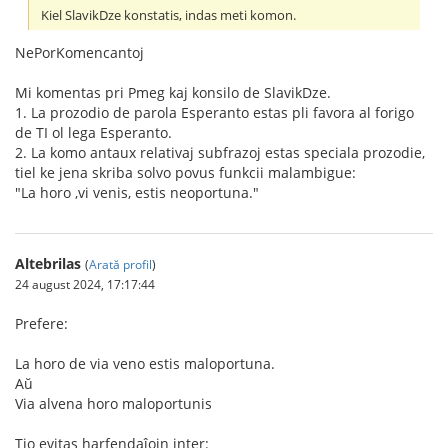
Kiel SlavikDze konstatis, indas meti komon.
NePorKomencantoj
Mi komentas pri Pmeg kaj konsilo de SlavikDze.
1. La prozodio de parola Esperanto estas pli favora al forigo
de TI ol lega Esperanto.
2. La komo antaux relativaj subfrazoj estas speciala prozodie,
tiel ke jena skriba solvo povus funkcii malambigue:
"La horo ,vi venis, estis neoportuna."
Altebrilas
(
Arată profil
)
24 august 2024, 17:17:44
Prefere:
La horo de via veno estis maloportuna.
Aŭ
Via alvena horo maloportunis
Tio evitas harfendaĵojn inter: