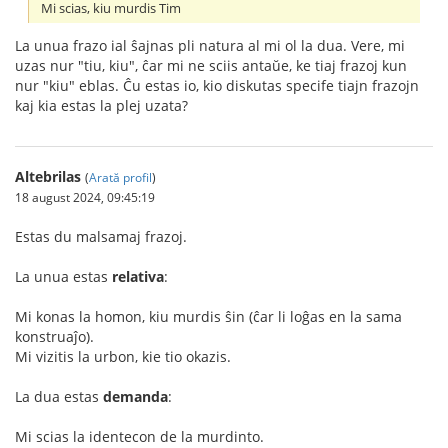
Mi scias, kiu murdis Tim
La unua frazo ial ŝajnas pli natura al mi ol la dua. Vere, mi
uzas nur "tiu, kiu", ĉar mi ne sciis antaŭe, ke tiaj frazoj kun
nur "kiu" eblas. Ĉu estas io, kio diskutas specife tiajn frazojn
kaj kia estas la plej uzata?
Altebrilas
(
Arată profil
)
18 august 2024, 09:45:19
Estas du malsamaj frazoj.
La unua estas
relativa
:
Mi konas la homon, kiu murdis ŝin (ĉar li loĝas en la sama
konstruaĵo).
Mi vizitis la urbon, kie tio okazis.
La dua estas
demanda
:
Mi scias la identecon de la murdinto.