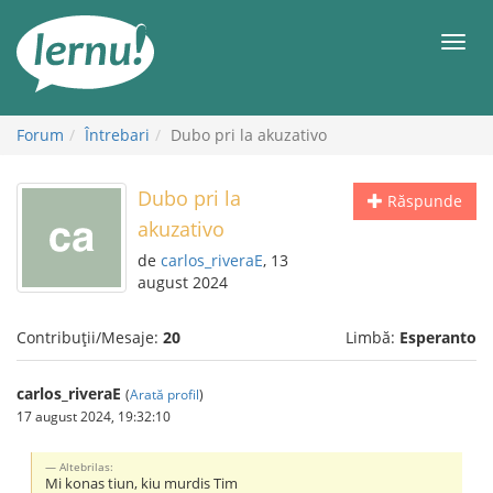
Mergi
la
Meni
conținut
Forum
Întrebari
Dubo pri la akuzativo
Dubo pri la
Răspunde
akuzativo
de
carlos_riveraE
, 13
august 2024
Contribuții/Mesaje:
20
Limbă:
Esperanto
carlos_riveraE
(
Arată profil
)
17 august 2024, 19:32:10
Altebrilas:
Mi konas tiun, kiu murdis Tim