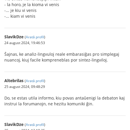
- la horo, je la kioma vi venis
-... je kiu vi venis
-... kiam vi venis
SlavikDze
(
Arată profil
)
24 august 2024, 19:46:53
Ŝajnas, ke analiz-lingvuloj reale embarasiĝas pro simplegaj
nuancoj, kiuj facile kompreneblas por sintez-lingviloj.
Altebrilas
(
Arată profil
)
25 august 2024, 09:48:29
Do, se estas utila informo, kiu povas antaŭenigi la debaton kaj
instrui la forumanojn, ne hezitu komuniki ĝin.
SlavikDze
(
Arată profil
)