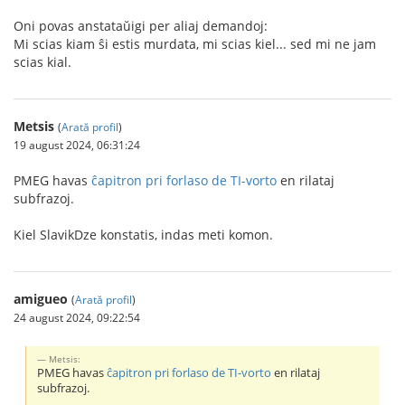
Oni povas anstataŭigi per aliaj demandoj:
Mi scias kiam ŝi estis murdata, mi scias kiel... sed mi ne jam
scias kial.
Metsis
(
Arată profil
)
19 august 2024, 06:31:24
PMEG havas
ĉapitron pri forlaso de TI-vorto
en rilataj
subfrazoj.
Kiel SlavikDze konstatis, indas meti komon.
amigueo
(
Arată profil
)
24 august 2024, 09:22:54
Metsis:
PMEG havas
ĉapitron pri forlaso de TI-vorto
en rilataj
subfrazoj.