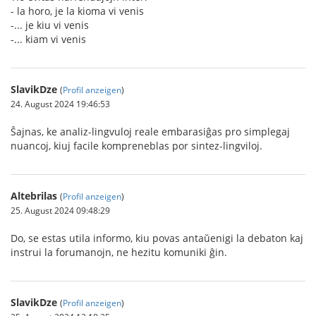
- la horo, je la kioma vi venis
-... je kiu vi venis
-... kiam vi venis
SlavikDze
(
Profil anzeigen
)
24. August 2024 19:46:53
Ŝajnas, ke analiz-lingvuloj reale embarasiĝas pro simplegaj
nuancoj, kiuj facile kompreneblas por sintez-lingviloj.
Altebrilas
(
Profil anzeigen
)
25. August 2024 09:48:29
Do, se estas utila informo, kiu povas antaŭenigi la debaton kaj
instrui la forumanojn, ne hezitu komuniki ĝin.
SlavikDze
(
Profil anzeigen
)