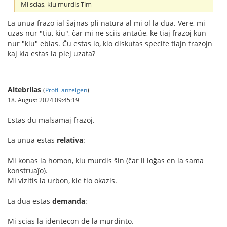
Mi scias, kiu murdis Tim
La unua frazo ial ŝajnas pli natura al mi ol la dua. Vere, mi
uzas nur "tiu, kiu", ĉar mi ne sciis antaŭe, ke tiaj frazoj kun
nur "kiu" eblas. Ĉu estas io, kio diskutas specife tiajn frazojn
kaj kia estas la plej uzata?
Altebrilas
(
Profil anzeigen
)
18. August 2024 09:45:19
Estas du malsamaj frazoj.
La unua estas
relativa
:
Mi konas la homon, kiu murdis ŝin (ĉar li loĝas en la sama
konstruaĵo).
Mi vizitis la urbon, kie tio okazis.
La dua estas
demanda
:
Mi scias la identecon de la murdinto.