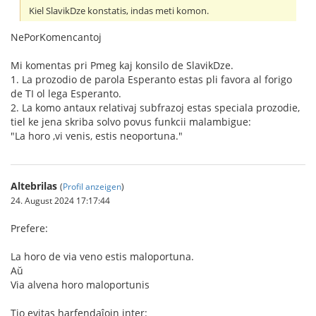
Kiel SlavikDze konstatis, indas meti komon.
NePorKomencantoj
Mi komentas pri Pmeg kaj konsilo de SlavikDze.
1. La prozodio de parola Esperanto estas pli favora al forigo
de TI ol lega Esperanto.
2. La komo antaux relativaj subfrazoj estas speciala prozodie,
tiel ke jena skriba solvo povus funkcii malambigue:
"La horo ,vi venis, estis neoportuna."
Altebrilas
(
Profil anzeigen
)
24. August 2024 17:17:44
Prefere:
La horo de via veno estis maloportuna.
Aŭ
Via alvena horo maloportunis
Tio evitas harfendaĵojn inter: