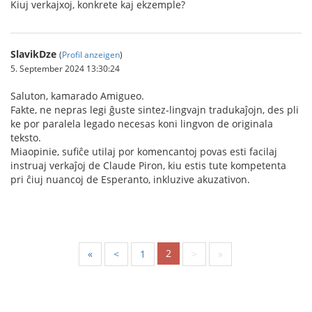
Kiuj verkajxoj, konkrete kaj ekzemple?
SlavikDze
(
Profil anzeigen
)
5. September 2024 13:30:24
Saluton, kamarado Amigueo.
Fakte, ne nepras legi ĝuste sintez-lingvajn tradukaĵojn, des pli
ke por paralela legado necesas koni lingvon de originala
teksto.
Miaopinie, sufiĉe utilaj por komencantoj povas esti facilaj
instruaj verkaĵoj de Claude Piron, kiu estis tute kompetenta
pri ĉiuj nuancoj de Esperanto, inkluzive akuzativon.
2
«
<
1
>
»