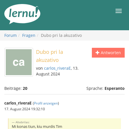
Zum
Inhalt
Men
Forum
Fragen
Dubo pri la akuzativo
Dubo pri la
Antworten
akuzativo
von
carlos_riveraE
, 13.
August 2024
Beiträge:
20
Sprache:
Esperanto
carlos_riveraE
(
Profil anzeigen
)
17. August 2024 19:32:10
Altebrilas:
Mi konas tiun, kiu murdis Tim