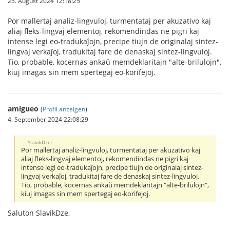
25. August 2024 12:18:25
Por mallertaj analiz-lingvuloj, turmentataj per akuzativo kaj
aliaj fleks-lingvaj elementoj, rekomendindas ne pigri kaj
intense legi eo-tradukaĵojn, precipe tiujn de originalaj sintez-
lingvaj verkaĵoj, tradukitaj fare de denaskaj sintez-lingvuloj.
Tio, probable, kocernas ankaŭ memdeklaritajn "alte-brilulojn",
kiuj imagas sin mem spertegaj eo-korifejoj.
amigueo
(
Profil anzeigen
)
4. September 2024 22:08:29
SlavikDze:
Por mallertaj analiz-lingvuloj, turmentataj per akuzativo kaj
aliaj fleks-lingvaj elementoj, rekomendindas ne pigri kaj
intense legi eo-tradukaĵojn, precipe tiujn de originalaj sintez-
lingvaj verkaĵoj, tradukitaj fare de denaskaj sintez-lingvuloj.
Tio, probable, kocernas ankaŭ memdeklaritajn "alte-brilulojn",
kiuj imagas sin mem spertegaj eo-korifejoj.
Saluton SlavikDze,