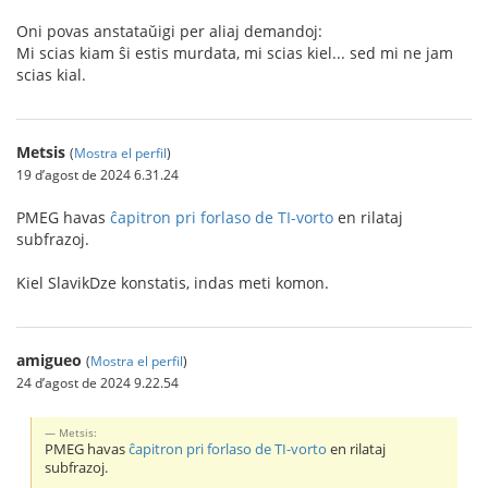
Oni povas anstataŭigi per aliaj demandoj:
Mi scias kiam ŝi estis murdata, mi scias kiel... sed mi ne jam
scias kial.
Metsis
(
Mostra el perfil
)
19 d’agost de 2024 6.31.24
PMEG havas
ĉapitron pri forlaso de TI-vorto
en rilataj
subfrazoj.
Kiel SlavikDze konstatis, indas meti komon.
amigueo
(
Mostra el perfil
)
24 d’agost de 2024 9.22.54
Metsis:
PMEG havas
ĉapitron pri forlaso de TI-vorto
en rilataj
subfrazoj.