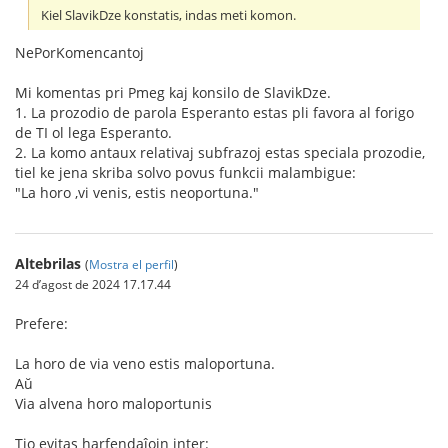
Kiel SlavikDze konstatis, indas meti komon.
NePorKomencantoj
Mi komentas pri Pmeg kaj konsilo de SlavikDze.
1. La prozodio de parola Esperanto estas pli favora al forigo
de TI ol lega Esperanto.
2. La komo antaux relativaj subfrazoj estas speciala prozodie,
tiel ke jena skriba solvo povus funkcii malambigue:
"La horo ,vi venis, estis neoportuna."
Altebrilas
(
Mostra el perfil
)
24 d’agost de 2024 17.17.44
Prefere:
La horo de via veno estis maloportuna.
Aŭ
Via alvena horo maloportunis
Tio evitas harfendaĵojn inter: