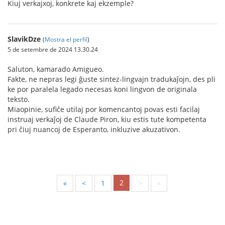
Kiuj verkajxoj, konkrete kaj ekzemple?
SlavikDze
(
Mostra el perfil
)
5 de setembre de 2024 13.30.24
Saluton, kamarado Amigueo.
Fakte, ne nepras legi ĝuste sintez-lingvajn tradukaĵojn, des pli
ke por paralela legado necesas koni lingvon de originala
teksto.
Miaopinie, sufiĉe utilaj por komencantoj povas esti facilaj
instruaj verkaĵoj de Claude Piron, kiu estis tute kompetenta
pri ĉiuj nuancoj de Esperanto, inkluzive akuzativon.
2
«
<
1
>
»