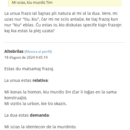
Mi scias, kiu murdis Tim
La unua frazo ial ŝajnas pli natura al mi ol la dua. Vere, mi
uzas nur "tiu, kiu", ĉar mi ne sciis antaŭe, ke tiaj frazoj kun
nur "kiu" eblas. Ĉu estas io, kio diskutas specife tiajn frazojn
kaj kia estas la plej uzata?
Altebrilas
(
Mostra el perfil
)
18 d’agost de 2024 9.45.19
Estas du malsamaj frazoj.
La unua estas
relativa
:
Mi konas la homon, kiu murdis ŝin (ĉar li loĝas en la sama
konstruaĵo).
Mi vizitis la urbon, kie tio okazis.
La dua estas
demanda
:
Mi scias la identecon de la murdinto.