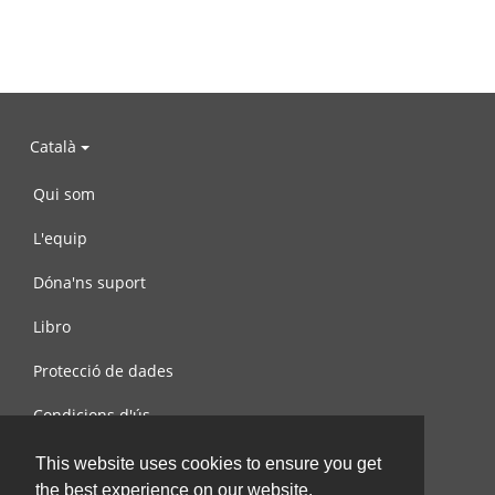
Català
Qui som
L'equip
Dóna'ns suport
Libro
Protecció de dades
Condicions d'ús
Contacta amb nosaltres
This website uses cookies to ensure you get
the best experience on our website.