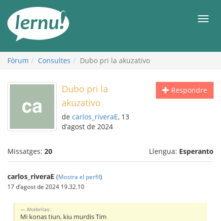
Al
contingut
Men
Fòrum
Consultes
Dubo pri la akuzativo
Dubo pri la
Respondre
akuzativo
de
carlos_riveraE
, 13
d’agost de 2024
Missatges:
20
Llengua:
Esperanto
carlos_riveraE
(
Mostra el perfil
)
17 d’agost de 2024 19.32.10
Altebrilas:
Mi konas tiun, kiu murdis Tim