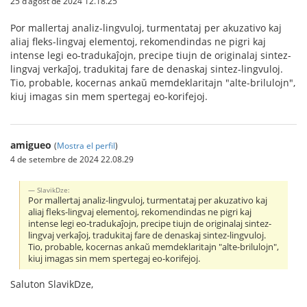
25 d’agost de 2024 12.18.25
Por mallertaj analiz-lingvuloj, turmentataj per akuzativo kaj
aliaj fleks-lingvaj elementoj, rekomendindas ne pigri kaj
intense legi eo-tradukaĵojn, precipe tiujn de originalaj sintez-
lingvaj verkaĵoj, tradukitaj fare de denaskaj sintez-lingvuloj.
Tio, probable, kocernas ankaŭ memdeklaritajn "alte-brilulojn",
kiuj imagas sin mem spertegaj eo-korifejoj.
amigueo
(
Mostra el perfil
)
4 de setembre de 2024 22.08.29
SlavikDze:
Por mallertaj analiz-lingvuloj, turmentataj per akuzativo kaj
aliaj fleks-lingvaj elementoj, rekomendindas ne pigri kaj
intense legi eo-tradukaĵojn, precipe tiujn de originalaj sintez-
lingvaj verkaĵoj, tradukitaj fare de denaskaj sintez-lingvuloj.
Tio, probable, kocernas ankaŭ memdeklaritajn "alte-brilulojn",
kiuj imagas sin mem spertegaj eo-korifejoj.
Saluton SlavikDze,