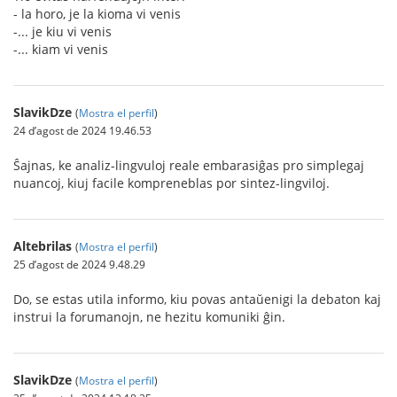
- la horo, je la kioma vi venis
-... je kiu vi venis
-... kiam vi venis
SlavikDze
(
Mostra el perfil
)
24 d’agost de 2024 19.46.53
Ŝajnas, ke analiz-lingvuloj reale embarasiĝas pro simplegaj
nuancoj, kiuj facile kompreneblas por sintez-lingviloj.
Altebrilas
(
Mostra el perfil
)
25 d’agost de 2024 9.48.29
Do, se estas utila informo, kiu povas antaŭenigi la debaton kaj
instrui la forumanojn, ne hezitu komuniki ĝin.
SlavikDze
(
Mostra el perfil
)