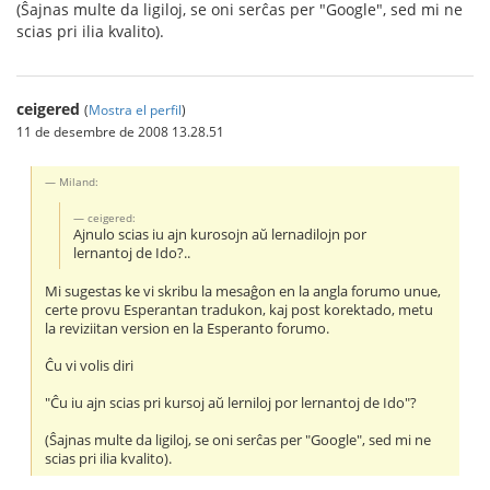
(Ŝajnas multe da ligiloj, se oni serĉas per "Google", sed mi ne
scias pri ilia kvalito).
ceigered
(
Mostra el perfil
)
11 de desembre de 2008 13.28.51
Miland:
ceigered:
Ajnulo scias iu ajn kurosojn aŭ lernadilojn por
lernantoj de Ido?..
Mi sugestas ke vi skribu la mesaĝon en la angla forumo unue,
certe provu Esperantan tradukon, kaj post korektado, metu
la reviziitan version en la Esperanto forumo.
Ĉu vi volis diri
"Ĉu iu ajn scias pri kursoj aŭ lerniloj por lernantoj de Ido"?
(Ŝajnas multe da ligiloj, se oni serĉas per "Google", sed mi ne
scias pri ilia kvalito).