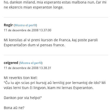
ho, dankon miland, mia esperanto estas malbona nun, ĉar mi
ne ekzercis mian esperanton longe.
Rogir
(
Mostra el perfil
)
11 de desembre de 2008 13.37.00
Mi konsilas al vi preni kurson de Franca, kaj poste paroli
Esperantaĉon dum vi pensas france.
ceigered
(
Mostra el perfil
)
11 de desembre de 2008 13.38.31
Mi reverkis tion kiel:
"Ĉu iu ajn scias pri kursoj aŭ lerniloj por lernantoj de Ido? Mi
volas lerni tiun ĉi lingvon, kiam mi lernas Esperanton.
Dankon por via helpo!"
Bona aŭ ne?