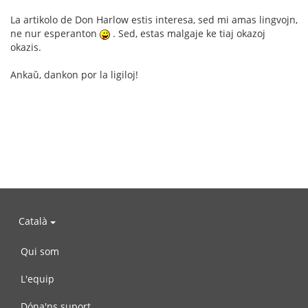
La artikolo de Don Harlow estis interesa, sed mi amas lingvojn,
ne nur esperanton
. Sed, estas malgaje ke tiaj okazoj
okazis.
Ankaŭ, dankon por la ligiloj!
Català
Qui som
L'equip
Dóna'ns suport