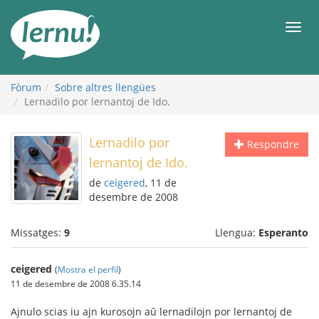
Al
contingut
Men
Fòrum
Sobre altres llengües
Lernadilo por lernantoj de Ido.
Lernadilo por
Respondre
lernantoj de Ido.
de
ceigered
, 11 de
desembre de 2008
Missatges:
9
Llengua:
Esperanto
ceigered
(
Mostra el perfil
)
11 de desembre de 2008 6.35.14
Ajnulo scias iu ajn kurosojn aŭ lernadilojn por lernantoj de