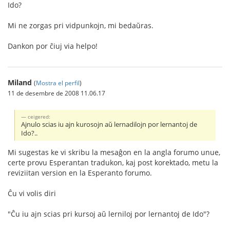
Ido?
Mi ne zorgas pri vidpunkojn, mi bedaŭras.
Dankon por ĉiuj via helpo!
Miland
(
Mostra el perfil
)
11 de desembre de 2008 11.06.17
ceigered:
Ajnulo scias iu ajn kurosojn aŭ lernadilojn por lernantoj de
Ido?..
Mi sugestas ke vi skribu la mesaĝon en la angla forumo unue,
certe provu Esperantan tradukon, kaj post korektado, metu la
reviziitan version en la Esperanto forumo.
Ĉu vi volis diri
"Ĉu iu ajn scias pri kursoj aŭ lerniloj por lernantoj de Ido"?