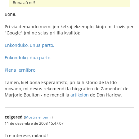
Bona aŭ ne?
Bon
e
.
Pri via demando mem: jen kelkaj ekzemploj kiujn mi trovis per
"Google" (mi ne scias pri ilia kvalito):
Enkonduko, unua parto.
Enkonduko, dua parto.
Plena lernlibro.
Tamen, kiel bona Esperantisto, pri la historio de la Ido
movado, mi devus rekomendi la biografion de Zamenhof de
Marjorie Boulton - ne mencii la
artikolon
de Don Harlow.
ceigered
(
Mostra el perfil
)
11 de desembre de 2008 15.47.07
Tre interese, miland!