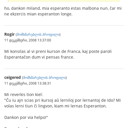
ho, dankon miland, mia esperanto estas malbona nun, ĉar mi
ne ekzercis mian esperanton longe.
Rogir
(
მომხმარებლის პროფილი
)
11 დეკემბერი, 2008 13:37:00
Mi konsilas al vi preni kurson de Franca, kaj poste paroli
Esperantaĉon dum vi pensas france.
ceigered
(
მომხმარებლის პროფილი
)
11 დეკემბერი, 2008 13:38:31
Mi reverkis tion kiel:
"Ĉu iu ajn scias pri kursoj aŭ lerniloj por lernantoj de Ido? Mi
volas lerni tiun ĉi lingvon, kiam mi lernas Esperanton.
Dankon por via helpo!"