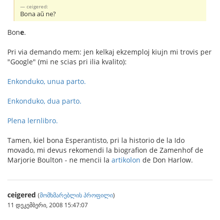
ceigered:
Bona aŭ ne?
Bon
e
.
Pri via demando mem: jen kelkaj ekzemploj kiujn mi trovis per
"Google" (mi ne scias pri ilia kvalito):
Enkonduko, unua parto.
Enkonduko, dua parto.
Plena lernlibro.
Tamen, kiel bona Esperantisto, pri la historio de la Ido
movado, mi devus rekomendi la biografion de Zamenhof de
Marjorie Boulton - ne mencii la
artikolon
de Don Harlow.
ceigered
(
მომხმარებლის პროფილი
)
11 დეკემბერი, 2008 15:47:07