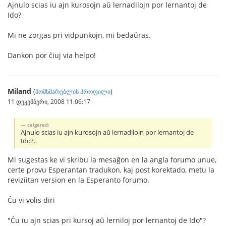
Ajnulo scias iu ajn kurosojn aŭ lernadilojn por lernantoj de
Ido?
Mi ne zorgas pri vidpunkojn, mi bedaŭras.
Dankon por ĉiuj via helpo!
Miland
(
მომხმარებლის პროფილი
)
11 დეკემბერი, 2008 11:06:17
ceigered:
Ajnulo scias iu ajn kurosojn aŭ lernadilojn por lernantoj de
Ido?..
Mi sugestas ke vi skribu la mesaĝon en la angla forumo unue,
certe provu Esperantan tradukon, kaj post korektado, metu la
reviziitan version en la Esperanto forumo.
Ĉu vi volis diri
"Ĉu iu ajn scias pri kursoj aŭ lerniloj por lernantoj de Ido"?