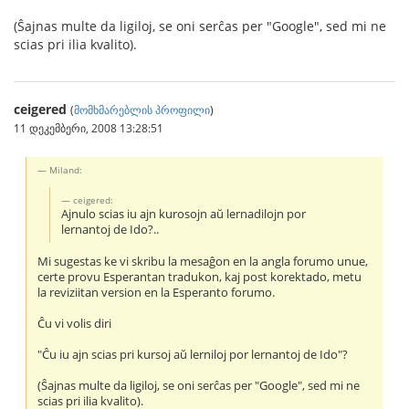
(Ŝajnas multe da ligiloj, se oni serĉas per "Google", sed mi ne
scias pri ilia kvalito).
ceigered
(
მომხმარებლის პროფილი
)
11 დეკემბერი, 2008 13:28:51
Miland:
ceigered:
Ajnulo scias iu ajn kurosojn aŭ lernadilojn por
lernantoj de Ido?..
Mi sugestas ke vi skribu la mesaĝon en la angla forumo unue,
certe provu Esperantan tradukon, kaj post korektado, metu
la reviziitan version en la Esperanto forumo.
Ĉu vi volis diri
"Ĉu iu ajn scias pri kursoj aŭ lerniloj por lernantoj de Ido"?
(Ŝajnas multe da ligiloj, se oni serĉas per "Google", sed mi ne
scias pri ilia kvalito).