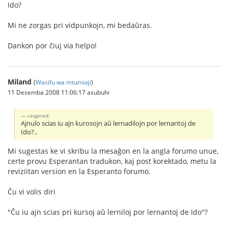
Ido?
Mi ne zorgas pri vidpunkojn, mi bedaŭras.
Dankon por ĉiuj via helpo!
Miland
(
Wasifu wa mtumiaji
)
11 Desemba 2008 11:06:17 asubuhi
ceigered:
Ajnulo scias iu ajn kurosojn aŭ lernadilojn por lernantoj de
Ido?..
Mi sugestas ke vi skribu la mesaĝon en la angla forumo unue,
certe provu Esperantan tradukon, kaj post korektado, metu la
reviziitan version en la Esperanto forumo.
Ĉu vi volis diri
"Ĉu iu ajn scias pri kursoj aŭ lerniloj por lernantoj de Ido"?