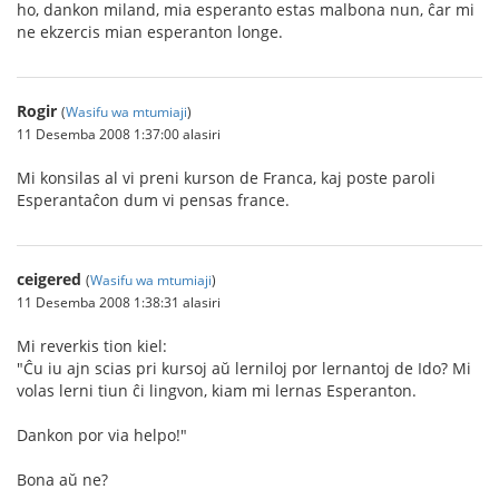
ho, dankon miland, mia esperanto estas malbona nun, ĉar mi
ne ekzercis mian esperanton longe.
Rogir
(
Wasifu wa mtumiaji
)
11 Desemba 2008 1:37:00 alasiri
Mi konsilas al vi preni kurson de Franca, kaj poste paroli
Esperantaĉon dum vi pensas france.
ceigered
(
Wasifu wa mtumiaji
)
11 Desemba 2008 1:38:31 alasiri
Mi reverkis tion kiel:
"Ĉu iu ajn scias pri kursoj aŭ lerniloj por lernantoj de Ido? Mi
volas lerni tiun ĉi lingvon, kiam mi lernas Esperanton.
Dankon por via helpo!"
Bona aŭ ne?