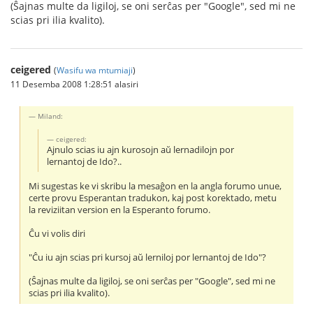
(Ŝajnas multe da ligiloj, se oni serĉas per "Google", sed mi ne
scias pri ilia kvalito).
ceigered
(
Wasifu wa mtumiaji
)
11 Desemba 2008 1:28:51 alasiri
Miland:
ceigered:
Ajnulo scias iu ajn kurosojn aŭ lernadilojn por
lernantoj de Ido?..
Mi sugestas ke vi skribu la mesaĝon en la angla forumo unue,
certe provu Esperantan tradukon, kaj post korektado, metu
la reviziitan version en la Esperanto forumo.
Ĉu vi volis diri
"Ĉu iu ajn scias pri kursoj aŭ lerniloj por lernantoj de Ido"?
(Ŝajnas multe da ligiloj, se oni serĉas per "Google", sed mi ne
scias pri ilia kvalito).