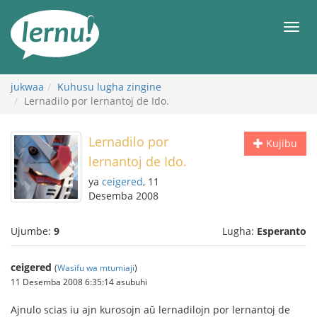
Kwa
maudhui
orod
jukwaa
Kuhusu lugha zingine
Lernadilo por lernantoj de Ido.
Lernadilo por
Kujibu
lernantoj de Ido.
ya
ceigered
, 11
Desemba 2008
Ujumbe:
9
Lugha:
Esperanto
ceigered
(
Wasifu wa mtumiaji
)
11 Desemba 2008 6:35:14 asubuhi
Ajnulo scias iu ajn kurosojn aŭ lernadilojn por lernantoj de