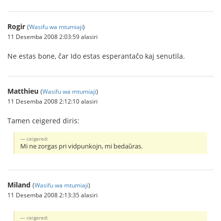
Rogir
(
Wasifu wa mtumiaji
)
11 Desemba 2008 2:03:59 alasiri
Ne estas bone, ĉar Ido estas esperantaĉo kaj senutila.
Matthieu
(
Wasifu wa mtumiaji
)
11 Desemba 2008 2:12:10 alasiri
Tamen ceigered diris:
ceigered:
Mi ne zorgas pri vidpunkojn, mi bedaŭras.
Miland
(
Wasifu wa mtumiaji
)
11 Desemba 2008 2:13:35 alasiri
ceigered: