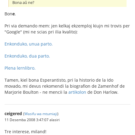
Bona aŭ ne?
Bon
e
.
Pri via demando mem: jen kelkaj ekzemploj kiujn mi trovis per
"Google" (mi ne scias pri ilia kvalito):
Enkonduko, unua parto.
Enkonduko, dua parto.
Plena lernlibro.
Tamen, kiel bona Esperantisto, pri la historio de la Ido
movado, mi devus rekomendi la biografion de Zamenhof de
Marjorie Boulton - ne mencii la
artikolon
de Don Harlow.
ceigered
(
Wasifu wa mtumiaji
)
11 Desemba 2008 3:47:07 alasiri
Tre interese, miland!